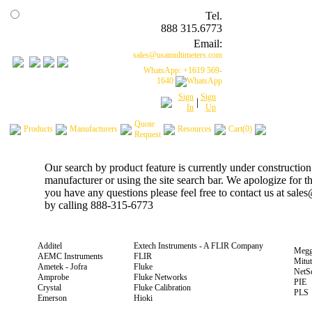
Tel.
888 315.6773
Email:
sales@usamultimeters.com
WhatsApp: +1619 569-
1640
Sign
Sign
|
In
Up
Quote
Products
Manufacturers
Resources
Cart(0)
Request
Our search by product feature is currently under construction
manufacturer or using the site search bar. We apologize for 
you have any questions please feel free to contact us at sal
by calling 888-315-6773
Additel
Extech Instruments - A FLIR Company
Megg
AEMC Instruments
FLIR
Mitu
Ametek - Jofra
Fluke
NetS
Amprobe
Fluke Networks
PIE
Crystal
Fluke Calibration
PLS
Emerson
Hioki