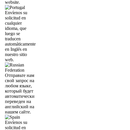
website.
Envíenos su
solicitud en
cualquier
idioma, que
luego se
traducen
automáticamente
en Inglés en
nuestro sitio
web.
Отправьте нам
свой запрос на
любом языке,
который будет
автоматически
переведен на
английский на
нашем сайте.
Envíenos su
solicitud en