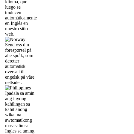
idioma, que
luego se
traducen
automáticamente
en Inglés en
nuestro sitio
web.
Send oss din
forespørsel på
alle språk, som
deretter
automatisk
oversatt til
engelsk på våre
nettsider.
Ipadala sa amin
ang inyong
kahilingan sa
kahit anong
wika, na
awtomatikong
masasalin sa
Ingles sa aming