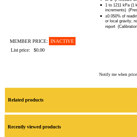
1 to 1211 kPa (1 
increments) (Pre
±0.050% of readin
or local gravity; n
report (Calibratio
MEMBER PRICE:
INACTIVE
List price:
$0.00
Notify me when pric
Related products
Recently viewed products