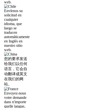
web.
Envíenos su
solicitud en
cualquier
idioma, que
luego se
traducen
automáticamente
en Inglés en
nuestro sitio
web.
您的要求发送
给我们以任何
语言，它会自
动翻译成英文
在我们的网
站。
Envoyez-nous
votre demande
dans n'importe
quelle langue,