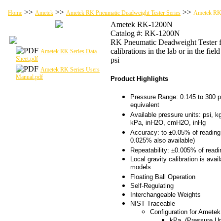
>>
>>
>>
Home
Ametek
Ametek RK Pneumatic Deadweight Tester Series
Ametek R
Ametek RK-1200N
Catalog #: RK-1200N
RK Pneumatic Deadweight Tester f
calibrations in the lab or in the fiel
Ametek RK Series Data
Sheet.pdf
psi
Ametek RK Series Users
Manual.pdf
Product Highlights
Pressure Range: 0.145 to 300 p
equivalent
Available pressure units: psi, k
kPa, inH2O, cmH2O, inHg
Accuracy: to ±0.05% of reading
0.025% also available)
Repeatability: ±0.005% of readi
Local gravity calibration is avail
models
Floating Ball Operation
Self-Regulating
Interchangeable Weights
NIST Traceable
Configuration for Amete
kPa (Pressure Un