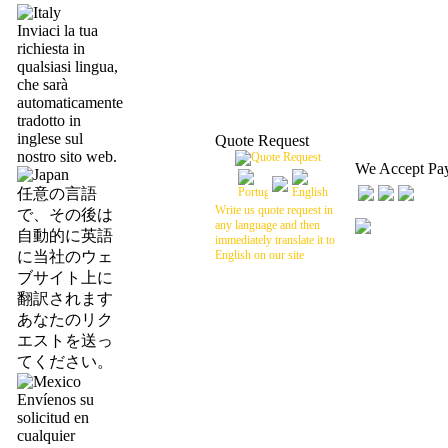
Inviaci la tua
richiesta in
qualsiasi lingua,
che sarà
automaticamente
tradotto in
inglese sul
Quote Request
nostro sito web.
We Accept Pa
任意の言語
Write us quote request in
で、その後は
any language and then
自動的に英語
immediately translate it to
に当社のウェ
English on our site
ブサイト上に
翻訳されます
あなたのリク
エストを送っ
てください。
Envíenos su
solicitud en
cualquier