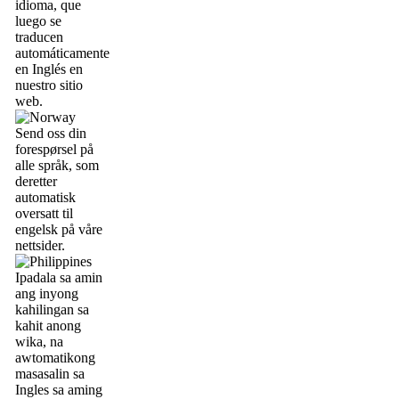
idioma, que
luego se
traducen
automáticamente
en Inglés en
nuestro sitio
web.
Send oss din
forespørsel på
alle språk, som
deretter
automatisk
oversatt til
engelsk på våre
nettsider.
Ipadala sa amin
ang inyong
kahilingan sa
kahit anong
wika, na
awtomatikong
masasalin sa
Ingles sa aming