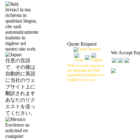
Inviaci la tua
richiesta in
qualsiasi lingua,
che sarà
automaticamente
tradotto in
inglese sul
Quote Request
nostro sito web.
We Accept Pa
任意の言語
Write us quote request in
で、その後は
any language and then
自動的に英語
immediately translate it to
に当社のウェ
English on our site
ブサイト上に
翻訳されます
あなたのリク
エストを送っ
てください。
Envíenos su
solicitud en
cualquier