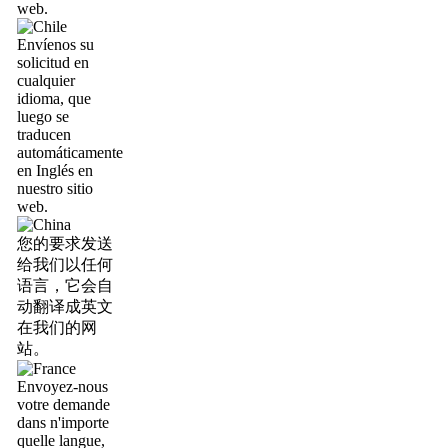
web.
Envíenos su
solicitud en
cualquier
idioma, que
luego se
traducen
automáticamente
en Inglés en
nuestro sitio
web.
您的要求发送
给我们以任何
语言，它会自
动翻译成英文
在我们的网
站。
Envoyez-nous
votre demande
dans n'importe
quelle langue,