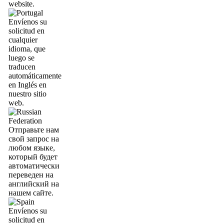
website.
Envíenos su
solicitud en
cualquier
idioma, que
luego se
traducen
automáticamente
en Inglés en
nuestro sitio
web.
Отправьте нам
свой запрос на
любом языке,
который будет
автоматически
переведен на
английский на
нашем сайте.
Envíenos su
solicitud en