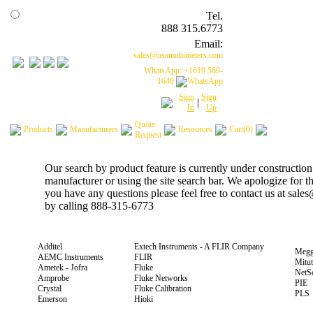
Tel.
888 315.6773
Email:
sales@usamultimeters.com
WhatsApp: +1619 569-
1640
Sign
Sign
|
In
Up
Quote
Products
Manufacturers
Resources
Cart(0)
Request
Our search by product feature is currently under construction
manufacturer or using the site search bar. We apologize for 
you have any questions please feel free to contact us at sal
by calling 888-315-6773
Additel
Extech Instruments - A FLIR Company
Megg
AEMC Instruments
FLIR
Mitu
Ametek - Jofra
Fluke
NetS
Amprobe
Fluke Networks
PIE
Crystal
Fluke Calibration
PLS
Emerson
Hioki