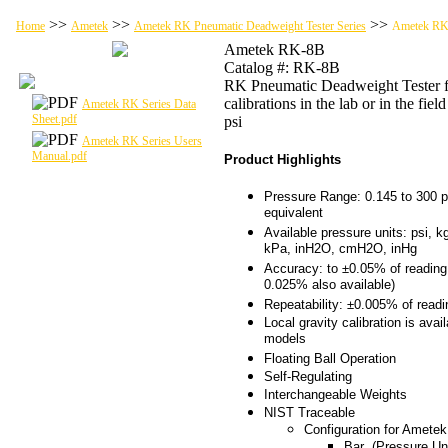
>>
>>
>>
Home
Ametek
Ametek RK Pneumatic Deadweight Tester Series
Ametek R
Ametek RK-8B
Catalog #: RK-8B
RK Pneumatic Deadweight Tester f
calibrations in the lab or in the fiel
Ametek RK Series Data
Sheet.pdf
psi
Ametek RK Series Users
Manual.pdf
Product Highlights
Pressure Range: 0.145 to 300 p
equivalent
Available pressure units: psi, k
kPa, inH2O, cmH2O, inHg
Accuracy: to ±0.05% of reading
0.025% also available)
Repeatability: ±0.005% of readi
Local gravity calibration is avail
models
Floating Ball Operation
Self-Regulating
Interchangeable Weights
NIST Traceable
Configuration for Amete
Bar (Pressure Uni