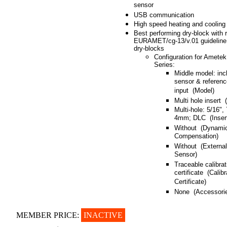
sensor
USB communication
High speed heating and cooling
Best performing dry-block with r
EURAMET/cg-13/v.01 guideline f
dry-blocks
Configuration for Amete
Series:
Middle model: in
sensor & referen
input (Model)
Multi hole insert 
Multi-hole: 5/16", 
4mm; DLC (Inser
Without (Dynami
Compensation)
Without (Externa
Sensor)
Traceable calibrat
certificate (Calibr
Certificate)
None (Accessori
MEMBER PRICE:
INACTIVE