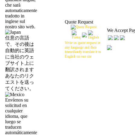
che sarà
automaticamente
tradotto in
inglese sul
Quote Request
nostro sito web.
We Accept Pa
任意の言語
Write us quote request in
で、その後は
any language and then
自動的に英語
immediately translate it to
に当社のウェ
English on our site
ブサイト上に
翻訳されます
あなたのリク
エストを送っ
てください。
Envíenos su
solicitud en
cualquier
idioma, que
luego se
traducen
automáticamente