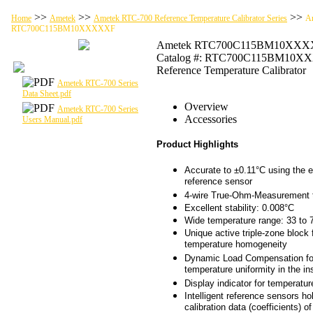
>>
>>
>>
Home
Ametek
Ametek RTC-700 Reference Temperature Calibrator Series
A
RTC700C115BM10XXXXXF
Ametek RTC700C115BM10XX
Catalog #: RTC700C115BM10
Reference Temperature Calibrator
Ametek RTC-700 Series
Data Sheet.pdf
Overview
Ametek RTC-700 Series
Accessories
Users Manual.pdf
Product Highlights
Accurate to ±0.11°C using the e
reference sensor
4-wire True-Ohm-Measurement 
Excellent stability: 0.008°C
Wide temperature range: 33 to 
Unique active triple-zone block
temperature homogeneity
Dynamic Load Compensation for
temperature uniformity in the in
Display indicator for temperatur
Intelligent reference sensors ho
calibration data (coefficients) o