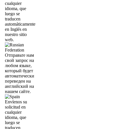
cualquier
idioma, que
luego se
traducen
automáticamente
en Inglés en
nuestro sitio
web.
Отправьте нам
свой запрос на
любом языке,
который будет
автоматически
переведен на
английский на
нашем сайте.
Envíenos su
solicitud en
cualquier
idioma, que
luego se
traducen