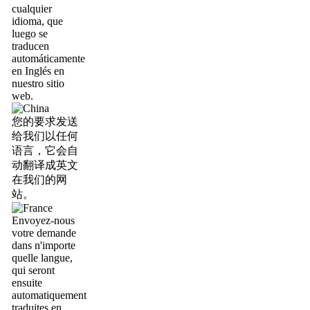
cualquier
idioma, que
luego se
traducen
automáticamente
en Inglés en
nuestro sitio
web.
您的要求发送
给我们以任何
语言，它会自
动翻译成英文
在我们的网
站。
Envoyez-nous
votre demande
dans n'importe
quelle langue,
qui seront
ensuite
automatiquement
traduites en