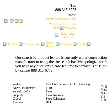
Tel.
888 315.6773
Email:
sales@usamultimeters.com
WhatsApp: +1619 569-
1640
Sign
Sign
|
In
Up
Quote
Products
Manufacturers
Resources
Cart(0)
Request
Our search by product feature is currently under construction
manufacturer or using the site search bar. We apologize for 
you have any questions please feel free to contact us at sal
by calling 888-315-6773
Additel
Extech Instruments - A FLIR Company
Megg
AEMC Instruments
FLIR
Mitu
Ametek - Jofra
Fluke
NetS
Amprobe
Fluke Networks
PIE
Crystal
Fluke Calibration
PLS
Emerson
Hioki