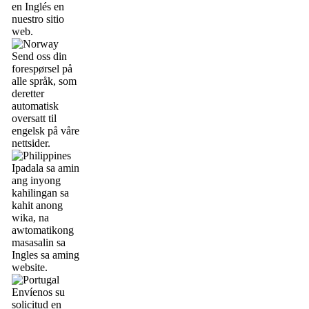
en Inglés en
nuestro sitio
web.
Send oss din
forespørsel på
alle språk, som
deretter
automatisk
oversatt til
engelsk på våre
nettsider.
Ipadala sa amin
ang inyong
kahilingan sa
kahit anong
wika, na
awtomatikong
masasalin sa
Ingles sa aming
website.
Envíenos su
solicitud en