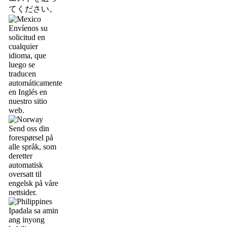
てください。
Envíenos su
solicitud en
cualquier
idioma, que
luego se
traducen
automáticamente
en Inglés en
nuestro sitio
web.
Send oss din
forespørsel på
alle språk, som
deretter
automatisk
oversatt til
engelsk på våre
nettsider.
Ipadala sa amin
ang inyong