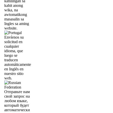
kahilingan sa
kahit anong
wika, na
awtomatikong
masasalin sa
Ingles sa aming
website.
Envíenos su
solicitud en
cualquier
idioma, que
luego se
traducen
automáticamente
en Inglés en
nuestro sitio
web.
Отправьте нам
свой запрос на
любом языке,
который будет
автоматически