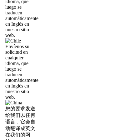
idioma, que
luego se
traducen
automáticamente
en Inglés en
nuestro sitio
web.
Envíenos su
solicitud en
cualquier
idioma, que
luego se
traducen
automáticamente
en Inglés en
nuestro sitio
web.
您的要求发送
给我们以任何
语言，它会自
动翻译成英文
在我们的网