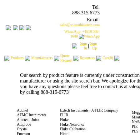
Tel.
888 315.6773
Email:
sales@usamultimeters.com
WhatsApp: +1619 569-
1640
Sign
Sign
|
In
Up
Quote
Products
Manufacturers
Resources
Cart(0)
Request
Our search by product feature is currently under construction
manufacturer or using the site search bar. We apologize for 
you have any questions please feel free to contact us at sal
by calling 888-315-6773
Additel
Extech Instruments - A FLIR Company
Megg
AEMC Instruments
FLIR
Mitu
Ametek - Jofra
Fluke
NetS
Amprobe
Fluke Networks
PIE
Crystal
Fluke Calibration
PLS
Emerson
Hioki