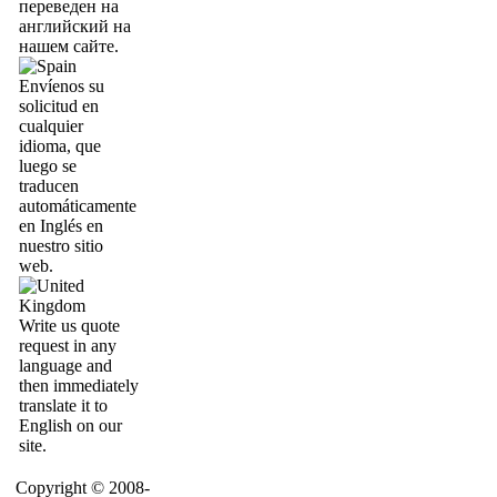
переведен на
английский на
нашем сайте.
Envíenos su
solicitud en
cualquier
idioma, que
luego se
traducen
automáticamente
en Inglés en
nuestro sitio
web.
Write us quote
request in any
language and
then immediately
translate it to
English on our
site.
Copyright © 2008-