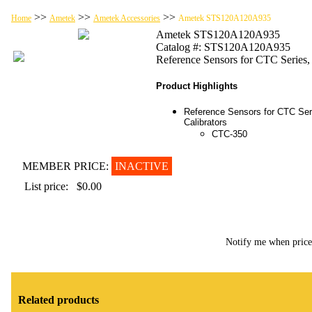
>>
>>
>>
Home
Ametek
Ametek Accessories
Ametek STS120A120A935
Ametek STS120A120A935
Catalog #: STS120A120A935
Reference Sensors for CTC Series
Product Highlights
Reference Sensors for CTC Ser
Calibrators
CTC-350
MEMBER PRICE:
INACTIVE
List price:
$0.00
Notify me when pric
Related products