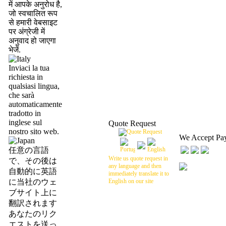
में आपके अनुरोध है,
जो स्वचालित रूप
से हमारी वेबसाइट
पर अंग्रेजी में
अनुवाद हो जाएगा
भेजें.
Inviaci la tua
richiesta in
qualsiasi lingua,
che sarà
automaticamente
tradotto in
inglese sul
Quote Request
nostro sito web.
We Accept Pa
任意の言語
Write us quote request in
で、その後は
any language and then
自動的に英語
immediately translate it to
に当社のウェ
English on our site
ブサイト上に
翻訳されます
あなたのリク
エストを送っ