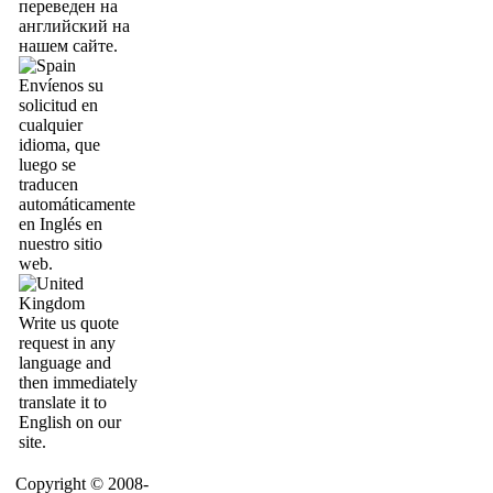
переведен на
английский на
нашем сайте.
Envíenos su
solicitud en
cualquier
idioma, que
luego se
traducen
automáticamente
en Inglés en
nuestro sitio
web.
Write us quote
request in any
language and
then immediately
translate it to
English on our
site.
Copyright © 2008-