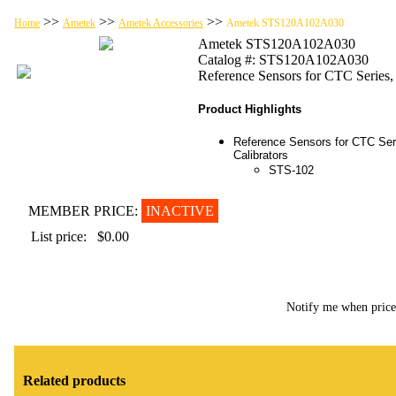
>>
>>
>>
Home
Ametek
Ametek Accessories
Ametek STS120A102A030
Ametek STS120A102A030
Catalog #: STS120A102A030
Reference Sensors for CTC Series
Product Highlights
Reference Sensors for CTC Ser
Calibrators
STS-102
MEMBER PRICE:
INACTIVE
List price:
$0.00
Notify me when pric
Related products