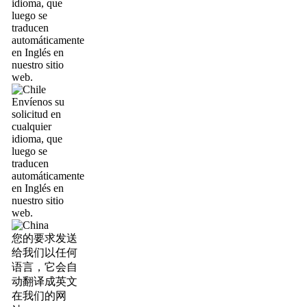
idioma, que
luego se
traducen
automáticamente
en Inglés en
nuestro sitio
web.
Envíenos su
solicitud en
cualquier
idioma, que
luego se
traducen
automáticamente
en Inglés en
nuestro sitio
web.
您的要求发送
给我们以任何
语言，它会自
动翻译成英文
在我们的网