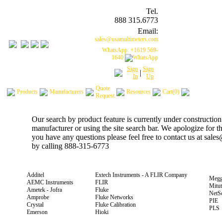
Tel.
888 315.6773
Email:
sales@usamultimeters.com
WhatsApp: +1619 569-
1640
Sign
Sign
|
In
Up
Quote
Products
Manufacturers
Resources
Cart(0)
Request
Our search by product feature is currently under construction
manufacturer or using the site search bar. We apologize for 
you have any questions please feel free to contact us at sal
by calling 888-315-6773
Additel
Extech Instruments - A FLIR Company
Megg
AEMC Instruments
FLIR
Mitu
Ametek - Jofra
Fluke
NetS
Amprobe
Fluke Networks
PIE
Crystal
Fluke Calibration
PLS
Emerson
Hioki