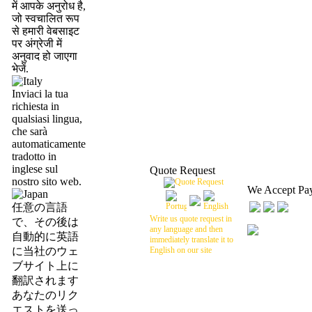
में आपके अनुरोध है,
जो स्वचालित रूप
से हमारी वेबसाइट
पर अंग्रेजी में
अनुवाद हो जाएगा
भेजें.
Inviaci la tua
richiesta in
qualsiasi lingua,
che sarà
automaticamente
tradotto in
inglese sul
Quote Request
nostro sito web.
We Accept Pa
任意の言語
Write us quote request in
で、その後は
any language and then
自動的に英語
immediately translate it to
に当社のウェ
English on our site
ブサイト上に
翻訳されます
あなたのリク
エストを送っ