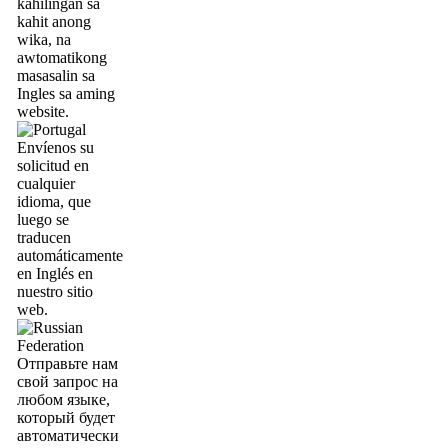
kahilingan sa
kahit anong
wika, na
awtomatikong
masasalin sa
Ingles sa aming
website.
Envíenos su
solicitud en
cualquier
idioma, que
luego se
traducen
automáticamente
en Inglés en
nuestro sitio
web.
Отправьте нам
свой запрос на
любом языке,
который будет
автоматически