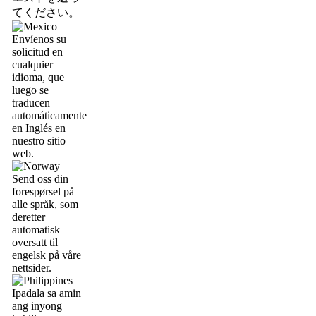
てください。
Envíenos su
solicitud en
cualquier
idioma, que
luego se
traducen
automáticamente
en Inglés en
nuestro sitio
web.
Send oss din
forespørsel på
alle språk, som
deretter
automatisk
oversatt til
engelsk på våre
nettsider.
Ipadala sa amin
ang inyong