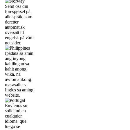
Send oss din
forespørsel på
alle språk, som
deretter
automatisk
oversatt til
engelsk på våre
nettsider.
Ipadala sa amin
ang inyong
kahilingan sa
kahit anong
wika, na
awtomatikong
masasalin sa
Ingles sa aming
website.
Envíenos su
solicitud en
cualquier
idioma, que
luego se