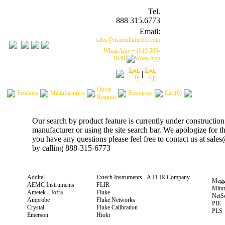
Tel.
888 315.6773
Email:
sales@usamultimeters.com
WhatsApp: +1619 569-
1640
Sign
Sign
|
In
Up
Quote
Products
Manufacturers
Resources
Cart(0)
Request
Our search by product feature is currently under construction
manufacturer or using the site search bar. We apologize for 
you have any questions please feel free to contact us at sal
by calling 888-315-6773
Additel
Extech Instruments - A FLIR Company
Megg
AEMC Instruments
FLIR
Mitu
Ametek - Jofra
Fluke
NetS
Amprobe
Fluke Networks
PIE
Crystal
Fluke Calibration
PLS
Emerson
Hioki