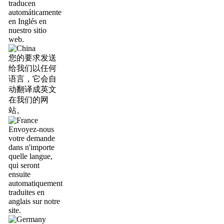
traducen
automáticamente
en Inglés en
nuestro sitio
web.
您的要求发送
给我们以任何
语言，它会自
动翻译成英文
在我们的网
站。
Envoyez-nous
votre demande
dans n'importe
quelle langue,
qui seront
ensuite
automatiquement
traduites en
anglais sur notre
site.