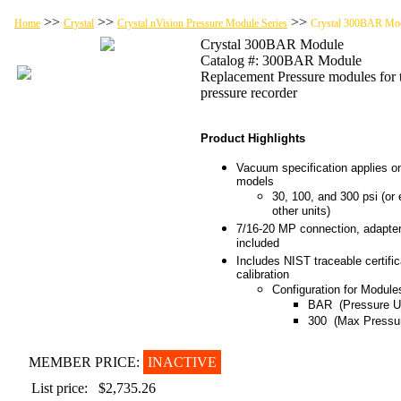
>>
>>
>>
Home
Crystal
Crystal nVision Pressure Module Series
Crystal 300BAR Mo
Crystal 300BAR Module
Catalog #: 300BAR Module
Replacement Pressure modules for 
pressure recorder
Product Highlights
Vacuum specification applies on
models
30, 100, and 300 psi (or 
other units)
7/16-20 MP connection, adapter
included
Includes NIST traceable certific
calibration
Configuration for Module
BAR (Pressure Un
300 (Max Pressu
MEMBER PRICE:
INACTIVE
List price:
$2,735.26