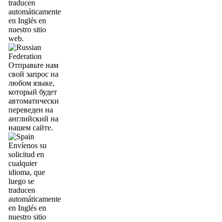
traducen
automáticamente
en Inglés en
nuestro sitio
web.
Отправьте нам
свой запрос на
любом языке,
который будет
автоматически
переведен на
английский на
нашем сайте.
Envíenos su
solicitud en
cualquier
idioma, que
luego se
traducen
automáticamente
en Inglés en
nuestro sitio