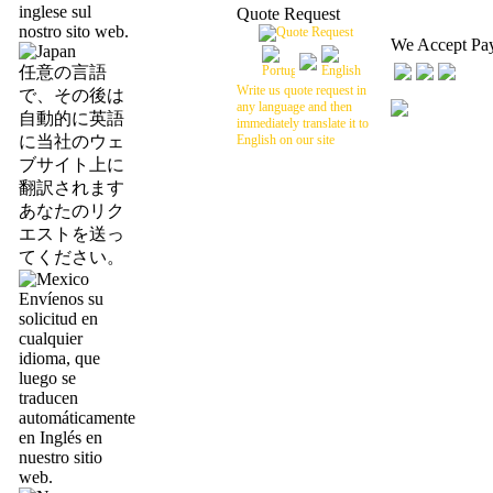
inglese sul
Quote Request
nostro sito web.
We Accept Pa
任意の言語
Write us quote request in
で、その後は
any language and then
自動的に英語
immediately translate it to
に当社のウェ
English on our site
ブサイト上に
翻訳されます
あなたのリク
エストを送っ
てください。
Envíenos su
solicitud en
cualquier
idioma, que
luego se
traducen
automáticamente
en Inglés en
nuestro sitio
web.