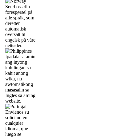
Send oss din
forespørsel på
alle språk, som
deretter
automatisk
oversatt til
engelsk på våre
nettsider.
Ipadala sa amin
ang inyong
kahilingan sa
kahit anong
wika, na
awtomatikong
masasalin sa
Ingles sa aming
website.
Envíenos su
solicitud en
cualquier
idioma, que
luego se