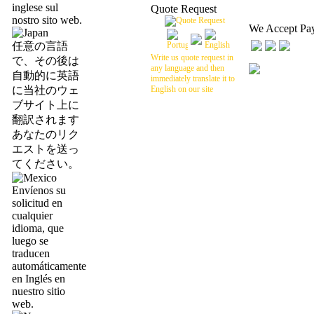
inglese sul
Quote Request
nostro sito web.
We Accept Pa
任意の言語
Write us quote request in
で、その後は
any language and then
自動的に英語
immediately translate it to
に当社のウェ
English on our site
ブサイト上に
翻訳されます
あなたのリク
エストを送っ
てください。
Envíenos su
solicitud en
cualquier
idioma, que
luego se
traducen
automáticamente
en Inglés en
nuestro sitio
web.