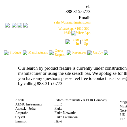
Tel.
888 315.6773
Email:
sales@usamultimeters.com
WhatsApp: +1619 569-
1640
Sign
Sign
|
In
Up
Quote
Products
Manufacturers
Resources
Cart(0)
Request
Our search by product feature is currently under construction
manufacturer or using the site search bar. We apologize for 
you have any questions please feel free to contact us at sal
by calling 888-315-6773
Additel
Extech Instruments - A FLIR Company
Megg
AEMC Instruments
FLIR
Mitu
Ametek - Jofra
Fluke
NetS
Amprobe
Fluke Networks
PIE
Crystal
Fluke Calibration
PLS
Emerson
Hioki