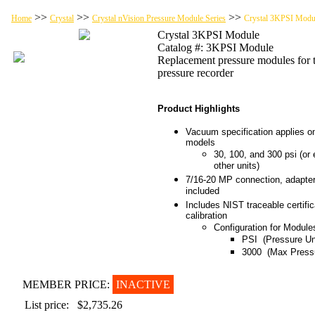
>>
>>
>>
Home
Crystal
Crystal nVision Pressure Module Series
Crystal 3KPSI Modu
Crystal 3KPSI Module
Catalog #: 3KPSI Module
Replacement pressure modules for 
pressure recorder
Product Highlights
Vacuum specification applies on
models
30, 100, and 300 psi (or 
other units)
7/16-20 MP connection, adapter
included
Includes NIST traceable certific
calibration
Configuration for Module
PSI (Pressure Un
3000 (Max Press
MEMBER PRICE:
INACTIVE
List price:
$2,735.26