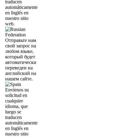
traducen
automáticamente
en Inglés en
nuestro sitio
web.
Отправьте нам
свой запрос на
любом языке,
который будет
автоматически
переведен на
английский на
нашем сайте.
Envíenos su
solicitud en
cualquier
idioma, que
luego se
traducen
automáticamente
en Inglés en
nuestro sitio