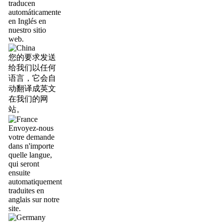
traducen
automáticamente
en Inglés en
nuestro sitio
web.
您的要求发送
给我们以任何
语言，它会自
动翻译成英文
在我们的网
站。
Envoyez-nous
votre demande
dans n'importe
quelle langue,
qui seront
ensuite
automatiquement
traduites en
anglais sur notre
site.