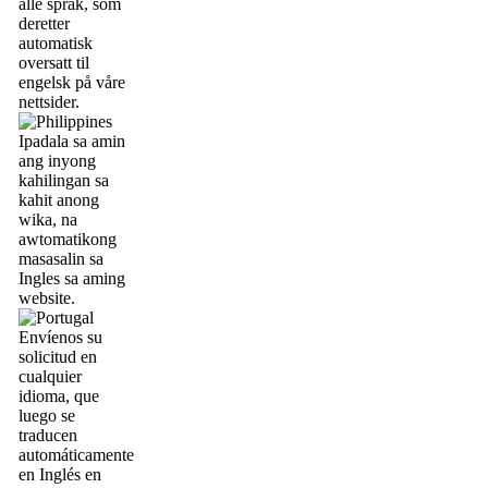
alle språk, som
deretter
automatisk
oversatt til
engelsk på våre
nettsider.
Ipadala sa amin
ang inyong
kahilingan sa
kahit anong
wika, na
awtomatikong
masasalin sa
Ingles sa aming
website.
Envíenos su
solicitud en
cualquier
idioma, que
luego se
traducen
automáticamente
en Inglés en