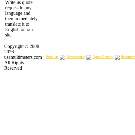
Write us quote
request in any
language and
then immediately
translate it to
English on our
site.
Copyright © 2008-
2026
usamultimeters.com
Products
Manufactures
Quote Request
Resource
All Rights
Reserved