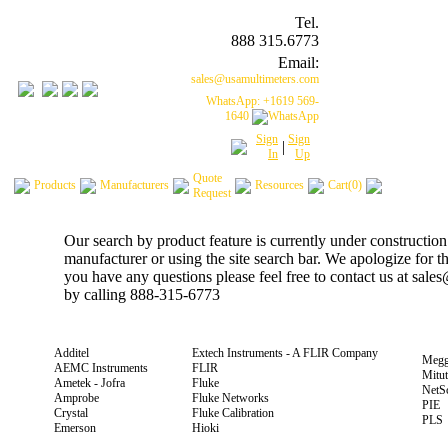
Tel.
888 315.6773
Email:
sales@usamultimeters.com
WhatsApp: +1619 569-
1640
Sign
Sign
|
In
Up
Quote
Products
Manufacturers
Resources
Cart(0)
Request
Our search by product feature is currently under construction
manufacturer or using the site search bar. We apologize for 
you have any questions please feel free to contact us at sal
by calling 888-315-6773
Additel
Extech Instruments - A FLIR Company
Megg
AEMC Instruments
FLIR
Mitu
Ametek - Jofra
Fluke
NetS
Amprobe
Fluke Networks
PIE
Crystal
Fluke Calibration
PLS
Emerson
Hioki