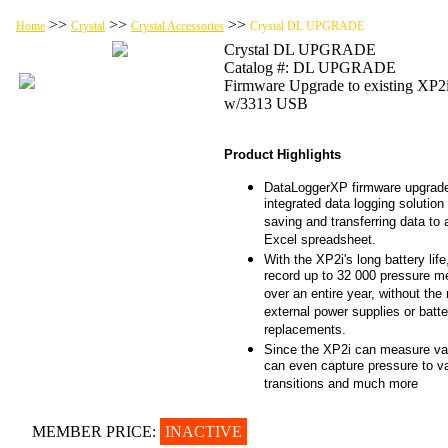
>>
>>
>>
Home
Crystal
Crystal Accessories
Crystal DL UPGRADE
Crystal DL UPGRADE
Catalog #: DL UPGRADE
Firmware Upgrade to existing XP2
w/3313 USB
Product Highlights
DataLoggerXP firmware upgrade
integrated data logging solution 
saving and transferring data to 
Excel spreadsheet.
With the XP2i's long battery lif
record up to 32 000 pressure 
over an entire year, without the
external power supplies or batte
replacements.
Since the XP2i can measure v
can even capture pressure to 
transitions and much more
MEMBER PRICE:
INACTIVE