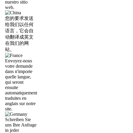
nuestro sitio
web.
您的要求发送
给我们以任何
语言，它会自
动翻译成英文
在我们的网
站。
Envoyez-nous
votre demande
dans n'importe
quelle langue,
qui seront
ensuite
automatiquement
traduites en
anglais sur notre
site.
Schreiben Sie
uns Ihre Anfrage
in jeder