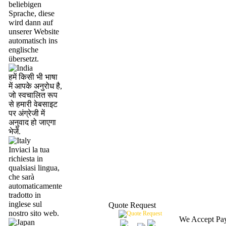
beliebigen
Sprache, diese
wird dann auf
unserer Website
automatisch ins
englische
übersetzt.
हमें किसी भी भाषा
में आपके अनुरोध है,
जो स्वचालित रूप
से हमारी वेबसाइट
पर अंग्रेजी में
अनुवाद हो जाएगा
भेजें.
Inviaci la tua
richiesta in
qualsiasi lingua,
che sarà
automaticamente
tradotto in
inglese sul
Quote Request
nostro sito web.
We Accept Pa