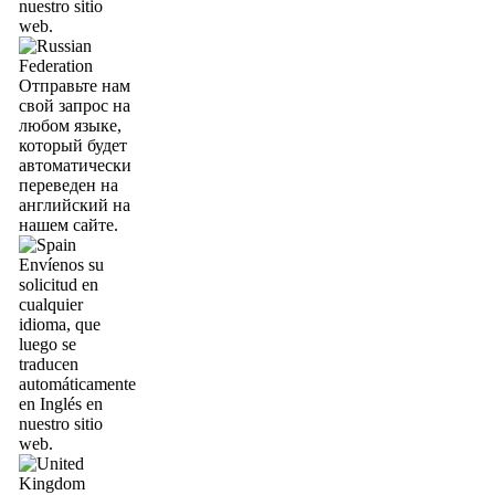
nuestro sitio
web.
Отправьте нам
свой запрос на
любом языке,
который будет
автоматически
переведен на
английский на
нашем сайте.
Envíenos su
solicitud en
cualquier
idioma, que
luego se
traducen
automáticamente
en Inglés en
nuestro sitio
web.