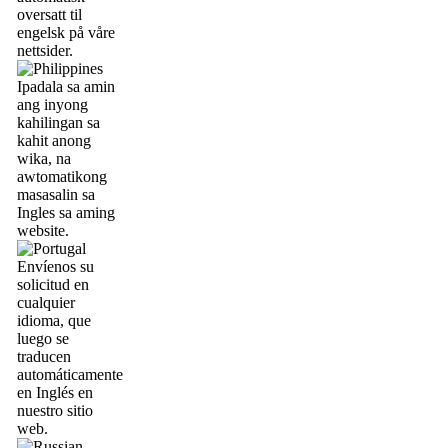
oversatt til
engelsk på våre
nettsider.
Ipadala sa amin
ang inyong
kahilingan sa
kahit anong
wika, na
awtomatikong
masasalin sa
Ingles sa aming
website.
Envíenos su
solicitud en
cualquier
idioma, que
luego se
traducen
automáticamente
en Inglés en
nuestro sitio
web.