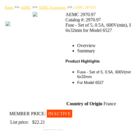
>>
>>
>>
Home
AEMC
AEMC Accessories
AEMC 2970.97
AEMC 2970.97
Catalog #: 2970.97
Fuse - Set of 5, 0.5A, 600V(min),
6x32mm for Model 6527
Overview
Summary
Product Highlights
Fuse - Set of 5, 0.5A, 600V(mi
6x32mm
For Model 6527
Country of Origin
France
MEMBER PRICE:
INACTIVE
List price:
$22.21