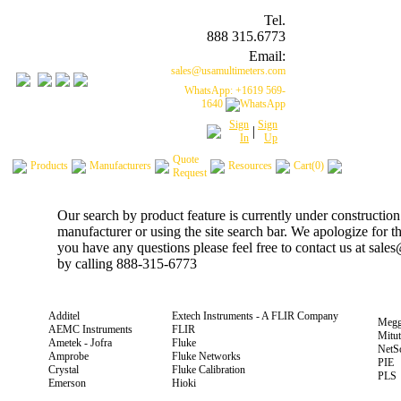
Tel.
888 315.6773
Email:
sales@usamultimeters.com
WhatsApp: +1619 569-
1640
Sign
Sign
|
In
Up
Quote
Products
Manufacturers
Resources
Cart(0)
Request
Our search by product feature is currently under construction
manufacturer or using the site search bar. We apologize for 
you have any questions please feel free to contact us at sal
by calling 888-315-6773
Additel
Extech Instruments - A FLIR Company
Megg
AEMC Instruments
FLIR
Mitu
Ametek - Jofra
Fluke
NetS
Amprobe
Fluke Networks
PIE
Crystal
Fluke Calibration
PLS
Emerson
Hioki