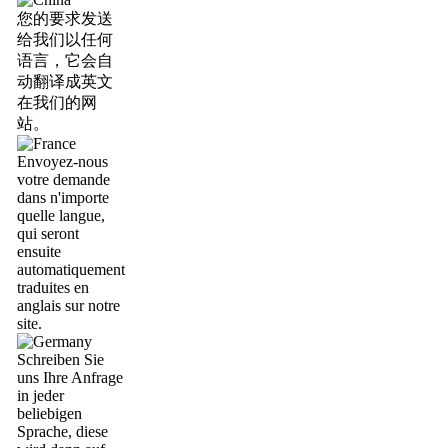
您的要求发送
给我们以任何
语言，它会自
动翻译成英文
在我们的网
站。
Envoyez-nous
votre demande
dans n'importe
quelle langue,
qui seront
ensuite
automatiquement
traduites en
anglais sur notre
site.
Schreiben Sie
uns Ihre Anfrage
in jeder
beliebigen
Sprache, diese