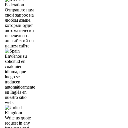
Отправьте нам
свой запрос на
любом языке,
который будет
автоматически
переведен на
английский на
нашем сайте.
Envíenos su
solicitud en
cualquier
idioma, que
luego se
traducen
automáticamente
en Inglés en
nuestro sitio
web.
Write us quote
request in any