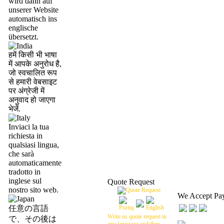
wird dann auf
unserer Website
automatisch ins
englische
übersetzt.
हमें किसी भी भाषा
में आपके अनुरोध है,
जो स्वचालित रूप
से हमारी वेबसाइट
पर अंग्रेजी में
अनुवाद हो जाएगा
भेजें.
Inviaci la tua
richiesta in
qualsiasi lingua,
che sarà
automaticamente
tradotto in
inglese sul
Quote Request
nostro sito web.
We Accept Pa
任意の言語
Write us quote request in
で、その後は