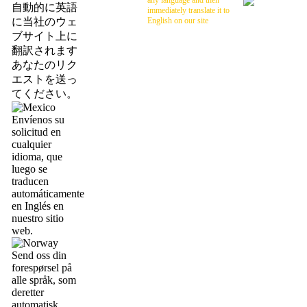
any language and then
自動的に英語
immediately translate it to
に当社のウェ
English on our site
ブサイト上に
翻訳されます
あなたのリク
エストを送っ
てください。
Envíenos su
solicitud en
cualquier
idioma, que
luego se
traducen
automáticamente
en Inglés en
nuestro sitio
web.
Send oss din
forespørsel på
alle språk, som
deretter
automatisk