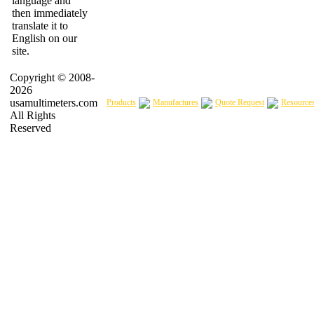
language and
then immediately
translate it to
English on our
site.
Copyright © 2008-
2026
usamultimeters.com
Products
Manufactures
Quote Request
Resource
All Rights
Reserved