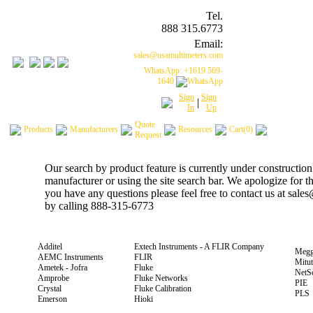
Tel.
888 315.6773
Email:
sales@usamultimeters.com
WhatsApp: +1619 569-
1640
Sign
Sign
|
In
Up
Quote
Products
Manufacturers
Resources
Cart(0)
Request
Our search by product feature is currently under construction
manufacturer or using the site search bar. We apologize for 
you have any questions please feel free to contact us at sal
by calling 888-315-6773
Additel
Extech Instruments - A FLIR Company
Megg
AEMC Instruments
FLIR
Mitu
Ametek - Jofra
Fluke
NetS
Amprobe
Fluke Networks
PIE
Crystal
Fluke Calibration
PLS
Emerson
Hioki