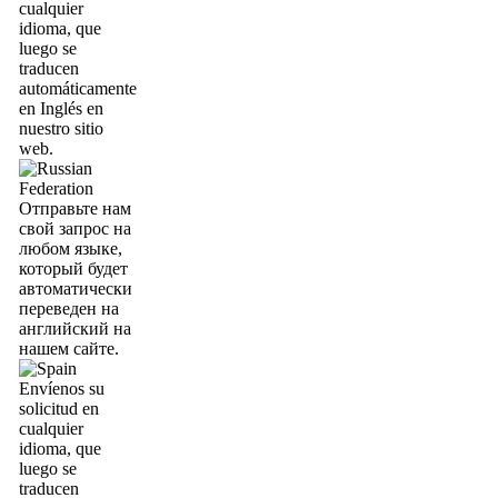
cualquier
idioma, que
luego se
traducen
automáticamente
en Inglés en
nuestro sitio
web.
Отправьте нам
свой запрос на
любом языке,
который будет
автоматически
переведен на
английский на
нашем сайте.
Envíenos su
solicitud en
cualquier
idioma, que
luego se
traducen