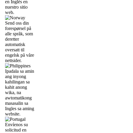
en Inglés en
nuestro sitio
web.
Send oss din
forespørsel på
alle språk, som
deretter
automatisk
oversatt til
engelsk på våre
nettsider.
Ipadala sa amin
ang inyong
kahilingan sa
kahit anong
wika, na
awtomatikong
masasalin sa
Ingles sa aming
website.
Envíenos su
solicitud en