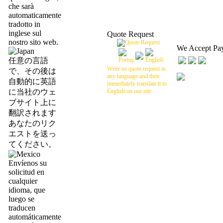
che sarà
automaticamente
tradotto in
inglese sul
Quote Request
nostro sito web.
We Accept Pa
任意の言語
Write us quote request in
で、その後は
any language and then
自動的に英語
immediately translate it to
に当社のウェ
English on our site
ブサイト上に
翻訳されます
あなたのリク
エストを送っ
てください。
Envíenos su
solicitud en
cualquier
idioma, que
luego se
traducen
automáticamente