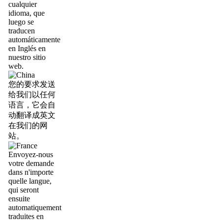
cualquier
idioma, que
luego se
traducen
automáticamente
en Inglés en
nuestro sitio
web.
您的要求发送
给我们以任何
语言，它会自
动翻译成英文
在我们的网
站。
Envoyez-nous
votre demande
dans n'importe
quelle langue,
qui seront
ensuite
automatiquement
traduites en