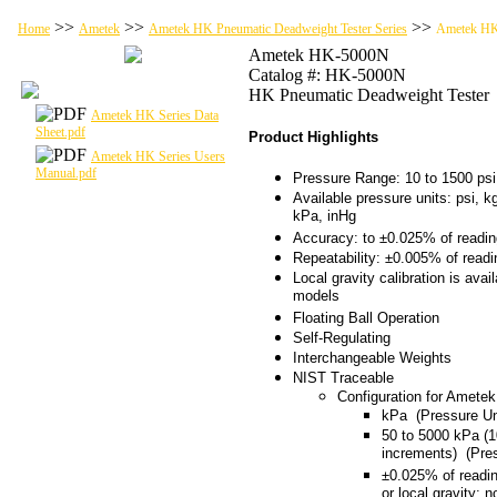
>>
>>
>>
Home
Ametek
Ametek HK Pneumatic Deadweight Tester Series
Ametek H
Ametek HK-5000N
Catalog #: HK-5000N
HK Pneumatic Deadweight Tester
Ametek HK Series Data
Sheet.pdf
Product Highlights
Ametek HK Series Users
Manual.pdf
Pressure Range: 10 to 1500 psi 
Available pressure units: psi, k
kPa, inHg
Accuracy: to ±0.025% of readin
Repeatability: ±0.005% of readi
Local gravity calibration is avail
models
Floating Ball Operation
Self-Regulating
Interchangeable Weights
NIST Traceable
Configuration for Ametek
kPa (Pressure Un
50 to 5000 kPa (
increments) (Pre
±0.025% of readin
or local gravity; n