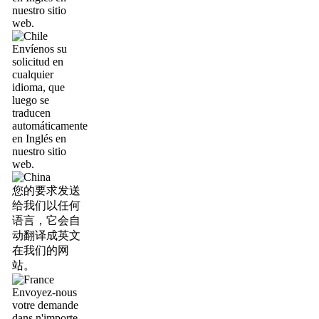
nuestro sitio
web.
Envíenos su
solicitud en
cualquier
idioma, que
luego se
traducen
automáticamente
en Inglés en
nuestro sitio
web.
您的要求发送
给我们以任何
语言，它会自
动翻译成英文
在我们的网
站。
Envoyez-nous
votre demande
dans n'importe