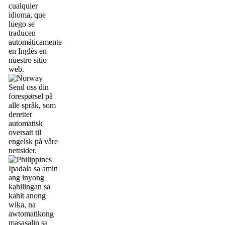
cualquier
idioma, que
luego se
traducen
automáticamente
en Inglés en
nuestro sitio
web.
Send oss din
forespørsel på
alle språk, som
deretter
automatisk
oversatt til
engelsk på våre
nettsider.
Ipadala sa amin
ang inyong
kahilingan sa
kahit anong
wika, na
awtomatikong
masasalin sa