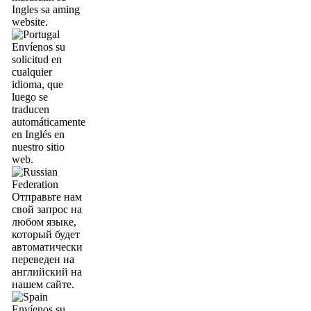
Ingles sa aming
website.
Envíenos su
solicitud en
cualquier
idioma, que
luego se
traducen
automáticamente
en Inglés en
nuestro sitio
web.
Отправьте нам
свой запрос на
любом языке,
который будет
автоматически
переведен на
английский на
нашем сайте.
Envíenos su