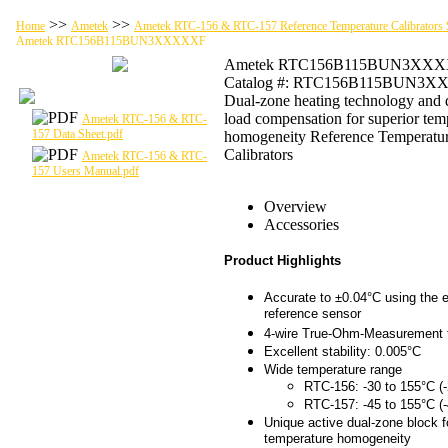
>>
>>
Home
Ametek
Ametek RTC-156 & RTC-157 Reference Temperature Calibrators 
Ametek RTC156B115BUN3XXXXXF
Ametek RTC156B115BUN3XX
Catalog #: RTC156B115BUN3
Dual-zone heating technology and
load compensation for superior tem
Ametek RTC-156 & RTC-
157 Data Sheet.pdf
homogeneity Reference Temperatu
Calibrators
Ametek RTC-156 & RTC-
157 Users Manual.pdf
Overview
Accessories
Product Highlights
Accurate to ±0.04°C using the e
reference sensor
4-wire True-Ohm-Measurement 
Excellent stability: 0.005°C
Wide temperature range
RTC-156: -30 to 155°C (-
RTC-157: -45 to 155°C (-
Unique active dual-zone block 
temperature homogeneity