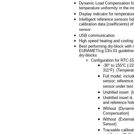
Dynamic Load Compensation for
temperature uniformity in the in
Display indicator for temperatur
Intelligent reference sensors ho
calibration data (coefficients) o
sensor
USB communication
High speed heating and cooling
Best performing dry-block with r
EURAMET/cg-13/v.01 guideline f
dry-blocks
Configuration for RTC-15
-30° to 155°C (-22
311°F) (Temperat
Full model: inclu
sensor; reference
sensor under test
Undrilled insert (
Undrilled insert &
and reference hol
Without (Dynami
Compensation)
Without (Externa
Sensor)
Traceable calibrat