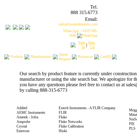
Tel.
888 315.6773
Email:
sales@usamultimeters.com
WhatsApp: +1619 569-
1640
Sign
Sign
|
In
Up
Quote
Products
Manufacturers
Resources
Cart(0)
Request
Our search by product feature is currently under construction
manufacturer or using the site search bar. We apologize for 
you have any questions please feel free to contact us at sal
by calling 888-315-6773
Additel
Extech Instruments - A FLIR Company
Megg
AEMC Instruments
FLIR
Mitu
Ametek - Jofra
Fluke
NetS
Amprobe
Fluke Networks
PIE
Crystal
Fluke Calibration
PLS
Emerson
Hioki