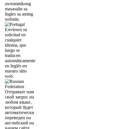
awtomatikong
masasalin sa
Ingles sa aming
website.
Envíenos su
solicitud en
cualquier
idioma, que
luego se
traducen
automáticamente
en Inglés en
nuestro sitio
web.
Отправьте нам
свой запрос на
любом языке,
который будет
автоматически
переведен на
английский на
нашем сайте.