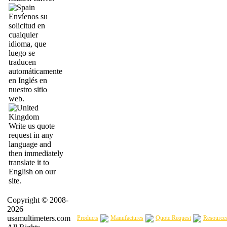
Envíenos su
solicitud en
cualquier
idioma, que
luego se
traducen
automáticamente
en Inglés en
nuestro sitio
web.
Write us quote
request in any
language and
then immediately
translate it to
English on our
site.
Copyright © 2008-
2026
usamultimeters.com
Products
Manufactures
Quote Request
Resource