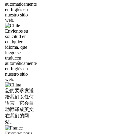
automáticamente
en Inglés en
nuestro sitio
web.
Envíenos su
solicitud en
cualquier
idioma, que
luego se
traducen
automáticamente
en Inglés en
nuestro sitio
web.
您的要求发送
给我们以任何
语言，它会自
动翻译成英文
在我们的网
站。
Envoyez-nous