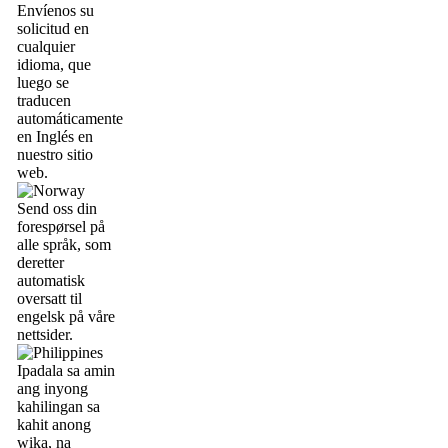
Envíenos su
solicitud en
cualquier
idioma, que
luego se
traducen
automáticamente
en Inglés en
nuestro sitio
web.
Send oss din
forespørsel på
alle språk, som
deretter
automatisk
oversatt til
engelsk på våre
nettsider.
Ipadala sa amin
ang inyong
kahilingan sa
kahit anong
wika, na