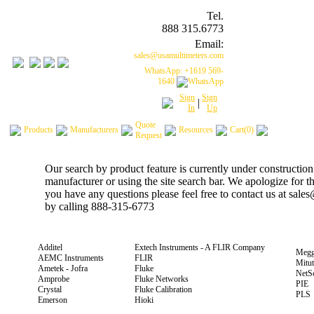
Tel.
888 315.6773
Email:
sales@usamultimeters.com
WhatsApp: +1619 569-
1640
Sign
Sign
|
In
Up
Quote
Products
Manufacturers
Resources
Cart(0)
Request
Our search by product feature is currently under construction
manufacturer or using the site search bar. We apologize for 
you have any questions please feel free to contact us at sal
by calling 888-315-6773
Additel
Extech Instruments - A FLIR Company
Megg
AEMC Instruments
FLIR
Mitu
Ametek - Jofra
Fluke
NetS
Amprobe
Fluke Networks
PIE
Crystal
Fluke Calibration
PLS
Emerson
Hioki