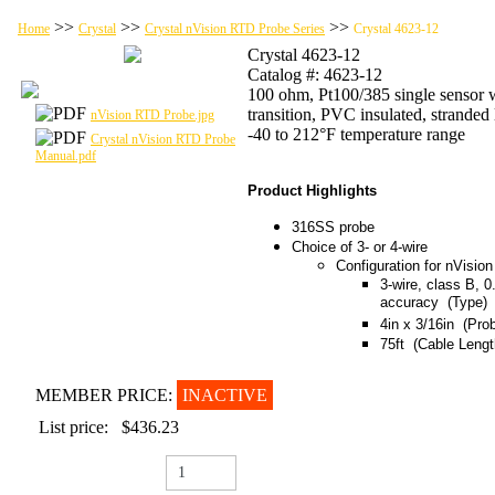
>>
>>
>>
Home
Crystal
Crystal nVision RTD Probe Series
Crystal 4623-12
Crystal 4623-12
Catalog #: 4623-12
100 ohm, Pt100/385 single sensor w
transition, PVC insulated, stranded 
nVision RTD Probe.jpg
-40 to 212°F temperature range
Crystal nVision RTD Probe
Manual.pdf
Product Highlights
316SS probe
Choice of 3- or 4-wire
Configuration for nVisio
3-wire, class B, 
accuracy (Type)
4in x 3/16in (Pro
75ft (Cable Lengt
MEMBER PRICE:
INACTIVE
List price:
$436.23