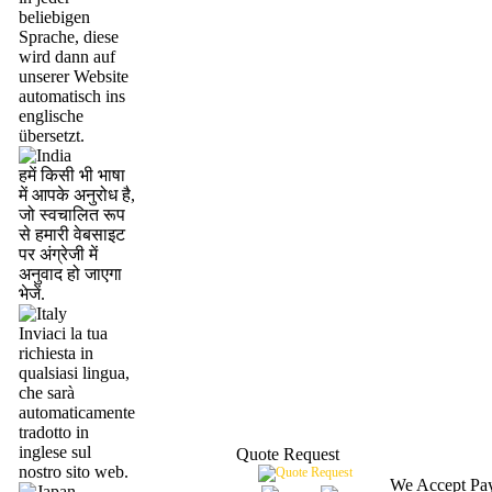
beliebigen
Sprache, diese
wird dann auf
unserer Website
automatisch ins
englische
übersetzt.
हमें किसी भी भाषा
में आपके अनुरोध है,
जो स्वचालित रूप
से हमारी वेबसाइट
पर अंग्रेजी में
अनुवाद हो जाएगा
भेजें.
Inviaci la tua
richiesta in
qualsiasi lingua,
che sarà
automaticamente
tradotto in
inglese sul
Quote Request
nostro sito web.
We Accept Pa