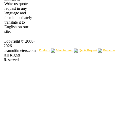
Write us quote
request in any
language and
then immediately
translate it to
English on our
site.
Copyright © 2008-
2026
usamultimeters.com
Products
Manufactures
Quote Request
Resource
All Rights
Reserved