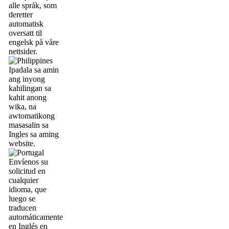
alle språk, som
deretter
automatisk
oversatt til
engelsk på våre
nettsider.
Ipadala sa amin
ang inyong
kahilingan sa
kahit anong
wika, na
awtomatikong
masasalin sa
Ingles sa aming
website.
Envíenos su
solicitud en
cualquier
idioma, que
luego se
traducen
automáticamente
en Inglés en