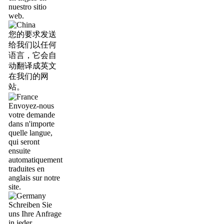
nuestro sitio
web.
您的要求发送
给我们以任何
语言，它会自
动翻译成英文
在我们的网
站。
Envoyez-nous
votre demande
dans n'importe
quelle langue,
qui seront
ensuite
automatiquement
traduites en
anglais sur notre
site.
Schreiben Sie
uns Ihre Anfrage
in jeder