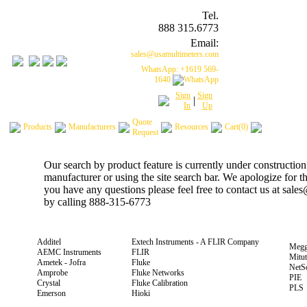
Tel.
888 315.6773
Email:
sales@usamultimeters.com
WhatsApp: +1619 569-
1640
Sign
Sign
|
In
Up
Quote
Products
Manufacturers
Resources
Cart(0)
Request
Our search by product feature is currently under construction
manufacturer or using the site search bar. We apologize for 
you have any questions please feel free to contact us at sal
by calling 888-315-6773
Additel
Extech Instruments - A FLIR Company
Megg
AEMC Instruments
FLIR
Mitu
Ametek - Jofra
Fluke
NetS
Amprobe
Fluke Networks
PIE
Crystal
Fluke Calibration
PLS
Emerson
Hioki