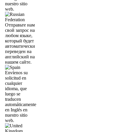
nuestro sitio
web.
Отправьте нам
свой запрос на
любом языке,
который будет
автоматически
переведен на
английский на
нашем сайте.
Envíenos su
solicitud en
cualquier
idioma, que
luego se
traducen
automáticamente
en Inglés en
nuestro sitio
web.