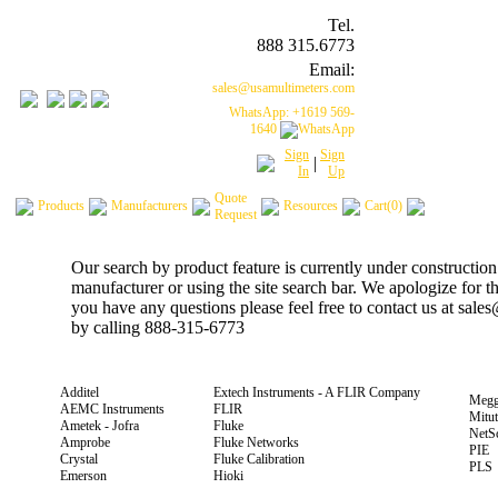
Tel.
888 315.6773
Email:
sales@usamultimeters.com
WhatsApp: +1619 569-
1640
Sign
Sign
|
In
Up
Quote
Products
Manufacturers
Resources
Cart(0)
Request
Our search by product feature is currently under construction
manufacturer or using the site search bar. We apologize for 
you have any questions please feel free to contact us at sal
by calling 888-315-6773
Additel
Extech Instruments - A FLIR Company
Megg
AEMC Instruments
FLIR
Mitu
Ametek - Jofra
Fluke
NetS
Amprobe
Fluke Networks
PIE
Crystal
Fluke Calibration
PLS
Emerson
Hioki