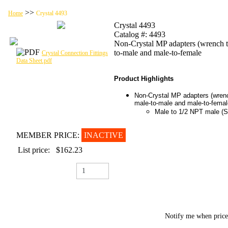
>>
Home
Crystal 4493
Crystal 4493
Catalog #: 4493
Non-Crystal MP adapters (wrench ti
to-male and male-to-female
Crystal Connection Fittings
Data Sheet.pdf
Product Highlights
Non-Crystal MP adapters (wrenc
male-to-male and male-to-femal
Male to 1/2 NPT male (S
MEMBER PRICE:
INACTIVE
List price:
$162.23
Notify me when pric