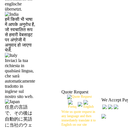
englische
übersetzt.
हमें किसी भी भाषा
में आपके अनुरोध है,
जो स्वचालित रूप
से हमारी वेबसाइट
पर अंग्रेजी में
अनुवाद हो जाएगा
भेजें.
Inviaci la tua
richiesta in
qualsiasi lingua,
che sarà
automaticamente
tradotto in
inglese sul
Quote Request
nostro sito web.
We Accept Pa
任意の言語
Write us quote request in
で、その後は
any language and then
自動的に英語
immediately translate it to
に当社のウェ
English on our site