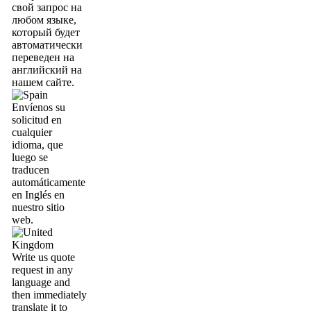
свой запрос на
любом языке,
который будет
автоматически
переведен на
английский на
нашем сайте.
Envíenos su
solicitud en
cualquier
idioma, que
luego se
traducen
automáticamente
en Inglés en
nuestro sitio
web.
Write us quote
request in any
language and
then immediately
translate it to