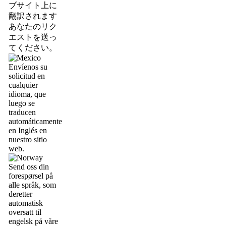
ブサイト上に
翻訳されます
あなたのリク
エストを送っ
てください。
Envíenos su
solicitud en
cualquier
idioma, que
luego se
traducen
automáticamente
en Inglés en
nuestro sitio
web.
Send oss din
forespørsel på
alle språk, som
deretter
automatisk
oversatt til
engelsk på våre