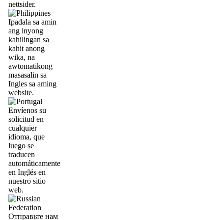
nettsider.
Ipadala sa amin
ang inyong
kahilingan sa
kahit anong
wika, na
awtomatikong
masasalin sa
Ingles sa aming
website.
Envíenos su
solicitud en
cualquier
idioma, que
luego se
traducen
automáticamente
en Inglés en
nuestro sitio
web.
Отправьте нам