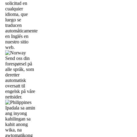
solicitud en
cualquier
idioma, que
luego se
traducen
automáticamente
en Inglés en
nuestro sitio
web.
Send oss din
forespørsel på
alle språk, som
deretter
automatisk
oversatt til
engelsk på våre
nettsider.
Ipadala sa amin
ang inyong
kahilingan sa
kahit anong
wika, na
awtomatikong