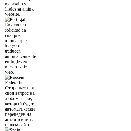
masasalin sa
Ingles sa aming
website.
Envíenos su
solicitud en
cualquier
idioma, que
luego se
traducen
automáticamente
en Inglés en
nuestro sitio
web.
Отправьте нам
свой запрос на
любом языке,
который будет
автоматически
переведен на
английский на
нашем сайте.