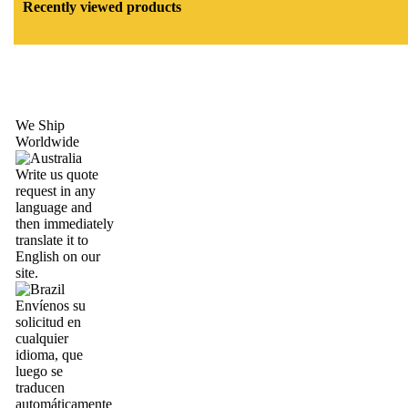
Recently viewed products
We Ship
Worldwide
Write us quote
request in any
language and
then immediately
translate it to
English on our
site.
Envíenos su
solicitud en
cualquier
idioma, que
luego se
traducen
automáticamente