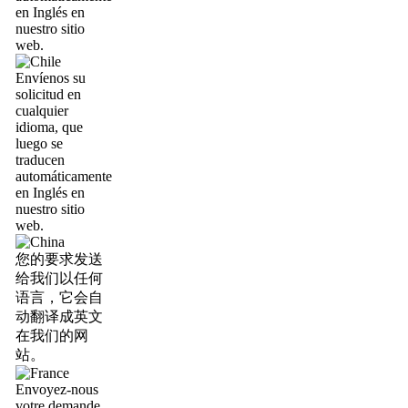
en Inglés en
nuestro sitio
web.
Envíenos su
solicitud en
cualquier
idioma, que
luego se
traducen
automáticamente
en Inglés en
nuestro sitio
web.
您的要求发送
给我们以任何
语言，它会自
动翻译成英文
在我们的网
站。
Envoyez-nous
votre demande