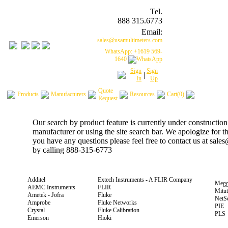
Tel.
888 315.6773
Email:
sales@usamultimeters.com
WhatsApp: +1619 569-
1640
Sign
Sign
|
In
Up
Quote
Products
Manufacturers
Resources
Cart(0)
Request
Our search by product feature is currently under construction
manufacturer or using the site search bar. We apologize for 
you have any questions please feel free to contact us at sal
by calling 888-315-6773
Additel
Extech Instruments - A FLIR Company
Megg
AEMC Instruments
FLIR
Mitu
Ametek - Jofra
Fluke
NetS
Amprobe
Fluke Networks
PIE
Crystal
Fluke Calibration
PLS
Emerson
Hioki