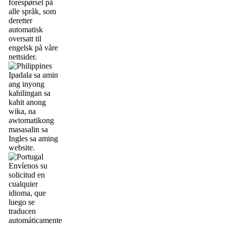
forespørsel på
alle språk, som
deretter
automatisk
oversatt til
engelsk på våre
nettsider.
Ipadala sa amin
ang inyong
kahilingan sa
kahit anong
wika, na
awtomatikong
masasalin sa
Ingles sa aming
website.
Envíenos su
solicitud en
cualquier
idioma, que
luego se
traducen
automáticamente