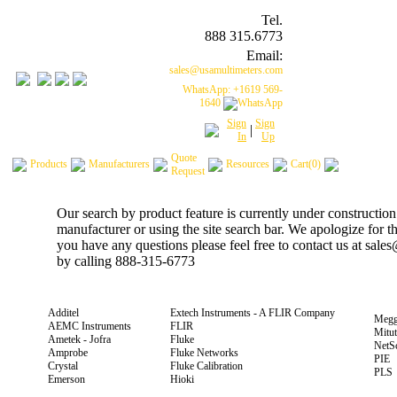
Tel.
888 315.6773
Email:
sales@usamultimeters.com
WhatsApp: +1619 569-
1640
Sign
Sign
|
In
Up
Quote
Products
Manufacturers
Resources
Cart(0)
Request
Our search by product feature is currently under construction
manufacturer or using the site search bar. We apologize for 
you have any questions please feel free to contact us at sal
by calling 888-315-6773
Additel
Extech Instruments - A FLIR Company
Megg
AEMC Instruments
FLIR
Mitu
Ametek - Jofra
Fluke
NetS
Amprobe
Fluke Networks
PIE
Crystal
Fluke Calibration
PLS
Emerson
Hioki