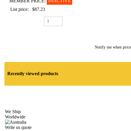
MEMBER PRICE:
INACTIVE
List price:
$87.23
Notify me when pric
Recently viewed products
We Ship
Worldwide
Write us quote