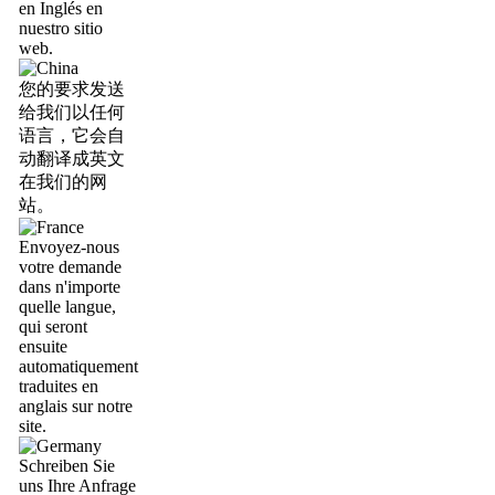
en Inglés en
nuestro sitio
web.
您的要求发送
给我们以任何
语言，它会自
动翻译成英文
在我们的网
站。
Envoyez-nous
votre demande
dans n'importe
quelle langue,
qui seront
ensuite
automatiquement
traduites en
anglais sur notre
site.
Schreiben Sie
uns Ihre Anfrage