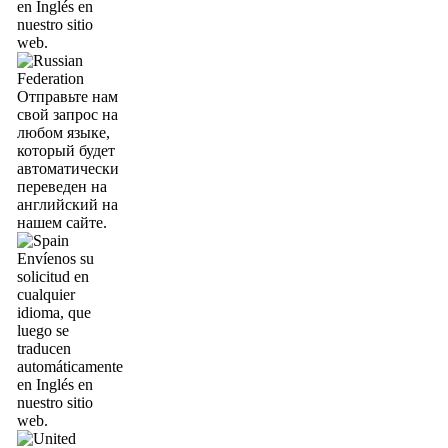
en Inglés en
nuestro sitio
web.
Отправьте нам
свой запрос на
любом языке,
который будет
автоматически
переведен на
английский на
нашем сайте.
Envíenos su
solicitud en
cualquier
idioma, que
luego se
traducen
automáticamente
en Inglés en
nuestro sitio
web.