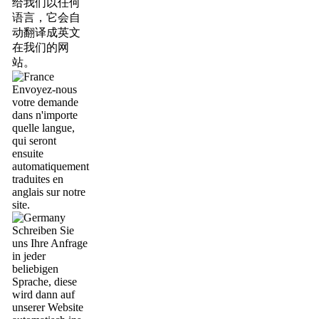
给我们以任何
语言，它会自
动翻译成英文
在我们的网
站。
Envoyez-nous
votre demande
dans n'importe
quelle langue,
qui seront
ensuite
automatiquement
traduites en
anglais sur notre
site.
Schreiben Sie
uns Ihre Anfrage
in jeder
beliebigen
Sprache, diese
wird dann auf
unserer Website