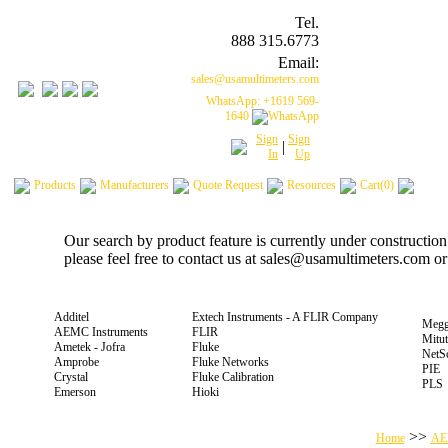
Tel.
888 315.6773
Email:
sales@usamultimeters.com
WhatsApp: +1619 569-
1640
Sign
Sign
|
In
Up
Products
Manufacturers
Quote Request
Resources
Cart(0)
Our search by product feature is currently under constructio
please feel free to contact us at sales@usamultimeters.com o
Additel
Extech Instruments - A FLIR Company
Megg
AEMC Instruments
FLIR
Mitu
Ametek - Jofra
Fluke
NetS
Amprobe
Fluke Networks
PIE
Crystal
Fluke Calibration
PLS
Emerson
Hioki
>>
Home
AE