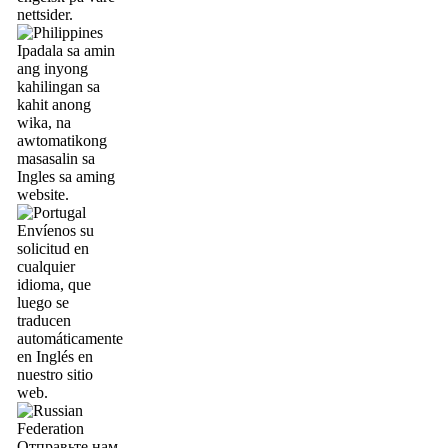
nettsider.
Ipadala sa amin
ang inyong
kahilingan sa
kahit anong
wika, na
awtomatikong
masasalin sa
Ingles sa aming
website.
Envíenos su
solicitud en
cualquier
idioma, que
luego se
traducen
automáticamente
en Inglés en
nuestro sitio
web.
Отправьте нам