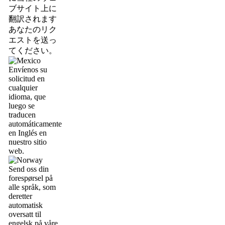
ブサイト上に
翻訳されます
あなたのリク
エストを送っ
てください。
Envíenos su
solicitud en
cualquier
idioma, que
luego se
traducen
automáticamente
en Inglés en
nuestro sitio
web.
Send oss din
forespørsel på
alle språk, som
deretter
automatisk
oversatt til
engelsk på våre