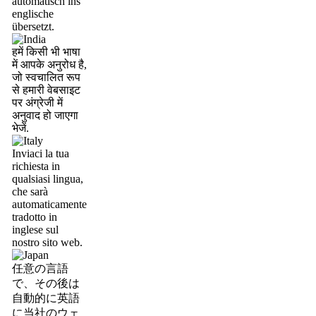
automatisch ins
englische
übersetzt.
हमें किसी भी भाषा
में आपके अनुरोध है,
जो स्वचालित रूप
से हमारी वेबसाइट
पर अंग्रेजी में
अनुवाद हो जाएगा
भेजें.
Inviaci la tua
richiesta in
qualsiasi lingua,
che sarà
automaticamente
tradotto in
inglese sul
nostro sito web.
任意の言語
で、その後は
自動的に英語
に当社のウェ