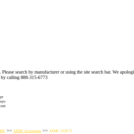
n. Please search by manufacturer or using the site search bar. We apolo
r by calling 888-315-6773
er
toyo
cout
>>
>>
MC
AEMC Accessories
AEMC 2129.72