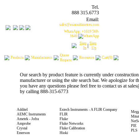
Tel.
888 315.6773
Email:
sales@usamultimeters.com
WhatsApp: +1619 569-
1640
Sign
Sign
|
In
Up
Quote
Products
Manufacturers
Resources
Cart(0)
Request
Our search by product feature is currently under construction
manufacturer or using the site search bar. We apologize for 
you have any questions please feel free to contact us at sal
by calling 888-315-6773
Additel
Extech Instruments - A FLIR Company
Megg
AEMC Instruments
FLIR
Mitu
Ametek - Jofra
Fluke
NetS
Amprobe
Fluke Networks
PIE
Crystal
Fluke Calibration
PLS
Emerson
Hioki