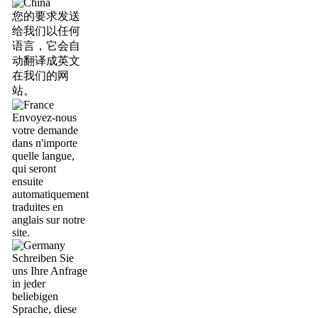
您的要求发送
给我们以任何
语言，它会自
动翻译成英文
在我们的网
站。
Envoyez-nous
votre demande
dans n'importe
quelle langue,
qui seront
ensuite
automatiquement
traduites en
anglais sur notre
site.
Schreiben Sie
uns Ihre Anfrage
in jeder
beliebigen
Sprache, diese