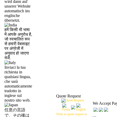
wird dann auf
unserer Website
automatisch ins
englische
übersetzt.
हमें किसी भी भाषा
में आपके अनुरोध है,
जो स्वचालित रूप
से हमारी वेबसाइट
पर अंग्रेजी में
अनुवाद हो जाएगा
भेजें.
Inviaci la tua
richiesta in
qualsiasi lingua,
che sarà
automaticamente
tradotto in
inglese sul
Quote Request
nostro sito web.
We Accept Pa
任意の言語
Write us quote request in
で、その後は