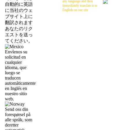
any language and then
自動的に英語
immediately translate it to
に当社のウェ
English on our site
ブサイト上に
翻訳されます
あなたのリク
エストを送っ
てください。
Envíenos su
solicitud en
cualquier
idioma, que
luego se
traducen
automáticamente
en Inglés en
nuestro sitio
web.
Send oss din
forespørsel på
alle språk, som
deretter