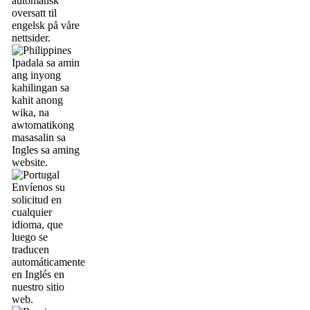
automatisk
oversatt til
engelsk på våre
nettsider.
Ipadala sa amin
ang inyong
kahilingan sa
kahit anong
wika, na
awtomatikong
masasalin sa
Ingles sa aming
website.
Envíenos su
solicitud en
cualquier
idioma, que
luego se
traducen
automáticamente
en Inglés en
nuestro sitio
web.