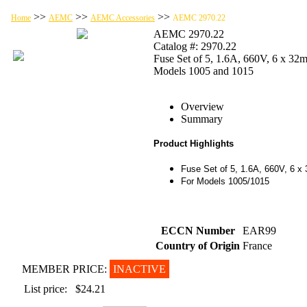
>>
>>
>>
Home
AEMC
AEMC Accessories
AEMC 2970.22
AEMC 2970.22
Catalog #: 2970.22
Fuse Set of 5, 1.6A, 660V, 6 x 32
Models 1005 and 1015
Overview
Summary
Product Highlights
Fuse Set of 5, 1.6A, 660V, 6 
For Models 1005/1015
ECCN Number
EAR99
Country of Origin
France
MEMBER PRICE:
INACTIVE
List price:
$24.21