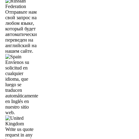
Отправьте нам
свой запрос на
любом языке,
который будет
автоматически
переведен на
английский на
нашем сайте.
Envíenos su
solicitud en
cualquier
idioma, que
luego se
traducen
automáticamente
en Inglés en
nuestro sitio
web.
Write us quote
request in any