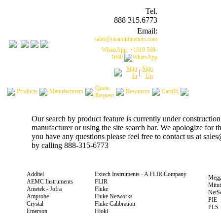
Tel.
888 315.6773
Email:
sales@usamultimeters.com
WhatsApp: +1619 569-
1640
Sign
Sign
|
In
Up
Quote
Products
Manufacturers
Resources
Cart(0)
Request
Our search by product feature is currently under construction
manufacturer or using the site search bar. We apologize for 
you have any questions please feel free to contact us at sal
by calling 888-315-6773
Additel
Extech Instruments - A FLIR Company
Megg
AEMC Instruments
FLIR
Mitu
Ametek - Jofra
Fluke
NetS
Amprobe
Fluke Networks
PIE
Crystal
Fluke Calibration
PLS
Emerson
Hioki