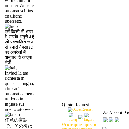
wird dann auf
unserer Website
automatisch ins
englische
übersetzt.
हमें किसी भी भाषा
में आपके अनुरोध है,
जो स्वचालित रूप
से हमारी वेबसाइट
पर अंग्रेजी में
अनुवाद हो जाएगा
भेजें.
Inviaci la tua
richiesta in
qualsiasi lingua,
che sarà
automaticamente
tradotto in
inglese sul
Quote Request
nostro sito web.
We Accept Pa
任意の言語
Write us quote request in
で、その後は