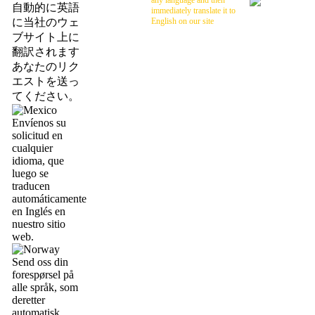
any language and then
自動的に英語
immediately translate it to
に当社のウェ
English on our site
ブサイト上に
翻訳されます
あなたのリク
エストを送っ
てください。
Envíenos su
solicitud en
cualquier
idioma, que
luego se
traducen
automáticamente
en Inglés en
nuestro sitio
web.
Send oss din
forespørsel på
alle språk, som
deretter
automatisk