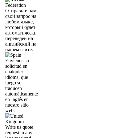
Отправьте нам
свой запрос на
любом языке,
который будет
автоматически
переведен на
английский на
нашем сайте.
Envíenos su
solicitud en
cualquier
idioma, que
luego se
traducen
automáticamente
en Inglés en
nuestro sitio
web.
Write us quote
request in any