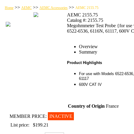
>>
>>
>>
Home
AEMC
AEMC Accessories
AEMC 2155.75
AEMC 2155.75
Catalog #: 2155.75
Megohmmeter Test Probe {for use 
6522-6536, 6116N, 61117, 600V 
Overview
Summary
Product Highlights
For use with Models 6522-6536
61117
600V CAT IV
Country of Origin
France
MEMBER PRICE:
INACTIVE
List price:
$199.21