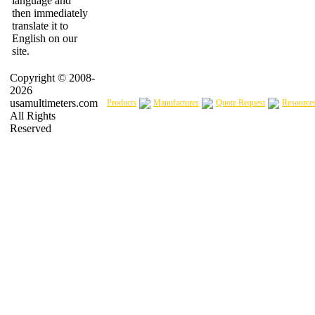
language and
then immediately
translate it to
English on our
site.
Copyright © 2008-
2026
usamultimeters.com
Products
Manufactures
Quote Request
Resource
All Rights
Reserved