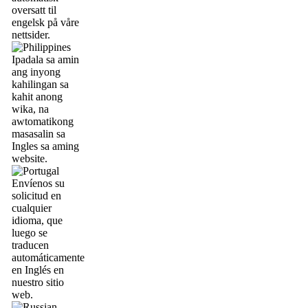
oversatt til
engelsk på våre
nettsider.
Ipadala sa amin
ang inyong
kahilingan sa
kahit anong
wika, na
awtomatikong
masasalin sa
Ingles sa aming
website.
Envíenos su
solicitud en
cualquier
idioma, que
luego se
traducen
automáticamente
en Inglés en
nuestro sitio
web.