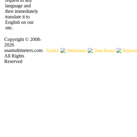
request in any
language and
then immediately
translate it to
English on our
site.
Copyright © 2008-
2026
usamultimeters.com
Products
Manufactures
Quote Request
Resource
All Rights
Reserved