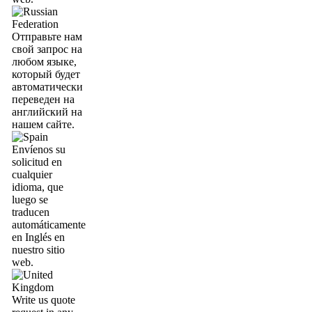
Отправьте нам
свой запрос на
любом языке,
который будет
автоматически
переведен на
английский на
нашем сайте.
Envíenos su
solicitud en
cualquier
idioma, que
luego se
traducen
automáticamente
en Inglés en
nuestro sitio
web.
Write us quote