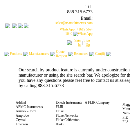
Tel.
888 315.6773
Email:
sales@usamultimeters.com
WhatsApp: +1619 569-
1640
Sign
Sign
|
In
Up
Quote
Products
Manufacturers
Resources
Cart(0)
Request
Our search by product feature is currently under construction
manufacturer or using the site search bar. We apologize for 
you have any questions please feel free to contact us at sal
by calling 888-315-6773
Additel
Extech Instruments - A FLIR Company
Megg
AEMC Instruments
FLIR
Mitu
Ametek - Jofra
Fluke
NetS
Amprobe
Fluke Networks
PIE
Crystal
Fluke Calibration
PLS
Emerson
Hioki