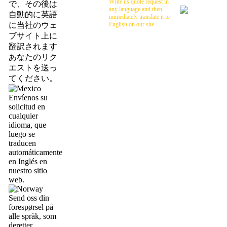
Write us quote request in
で、その後は
any language and then
自動的に英語
immediately translate it to
に当社のウェ
English on our site
ブサイト上に
翻訳されます
あなたのリク
エストを送っ
てください。
Envíenos su
solicitud en
cualquier
idioma, que
luego se
traducen
automáticamente
en Inglés en
nuestro sitio
web.
Send oss din
forespørsel på
alle språk, som
deretter