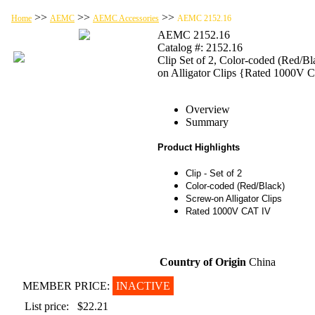
>>
>>
>>
Home
AEMC
AEMC Accessories
AEMC 2152.16
AEMC 2152.16
Catalog #: 2152.16
Clip Set of 2, Color-coded (Red/Bl
on Alligator Clips {Rated 1000V 
Overview
Summary
Product Highlights
Clip - Set of 2
Color-coded (Red/Black)
Screw-on Alligator Clips
Rated 1000V CAT IV
Country of Origin
China
MEMBER PRICE:
INACTIVE
List price:
$22.21