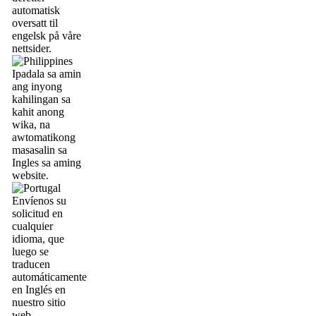
automatisk
oversatt til
engelsk på våre
nettsider.
Ipadala sa amin
ang inyong
kahilingan sa
kahit anong
wika, na
awtomatikong
masasalin sa
Ingles sa aming
website.
Envíenos su
solicitud en
cualquier
idioma, que
luego se
traducen
automáticamente
en Inglés en
nuestro sitio
web.