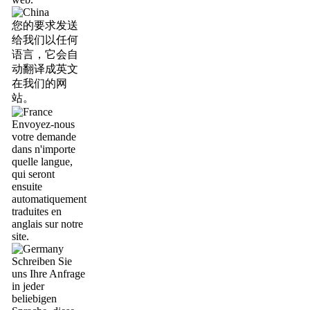
您的要求发送
给我们以任何
语言，它会自
动翻译成英文
在我们的网
站。
Envoyez-nous
votre demande
dans n'importe
quelle langue,
qui seront
ensuite
automatiquement
traduites en
anglais sur notre
site.
Schreiben Sie
uns Ihre Anfrage
in jeder
beliebigen