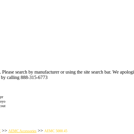
n. Please search by manufacturer or using the site search bar. We apolo
r by calling 888-315-6773
er
toyo
cout
>>
>>
C
AEMC Accessories
AEMC 5000.45