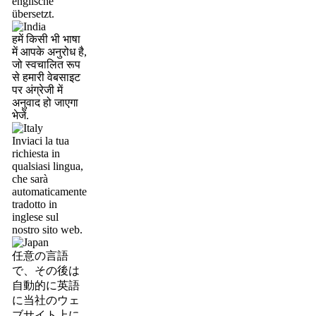
englische
übersetzt.
हमें किसी भी भाषा
में आपके अनुरोध है,
जो स्वचालित रूप
से हमारी वेबसाइट
पर अंग्रेजी में
अनुवाद हो जाएगा
भेजें.
Inviaci la tua
richiesta in
qualsiasi lingua,
che sarà
automaticamente
tradotto in
inglese sul
nostro sito web.
任意の言語
で、その後は
自動的に英語
に当社のウェ
ブサイト上に