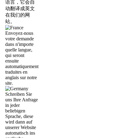
语言，它会自
动翻译成英文
在我们的网
站。
Envoyez-nous
votre demande
dans n'importe
quelle langue,
qui seront
ensuite
automatiquement
traduites en
anglais sur notre
site.
Schreiben Sie
uns Ihre Anfrage
in jeder
beliebigen
Sprache, diese
wird dann auf
unserer Website
automatisch ins