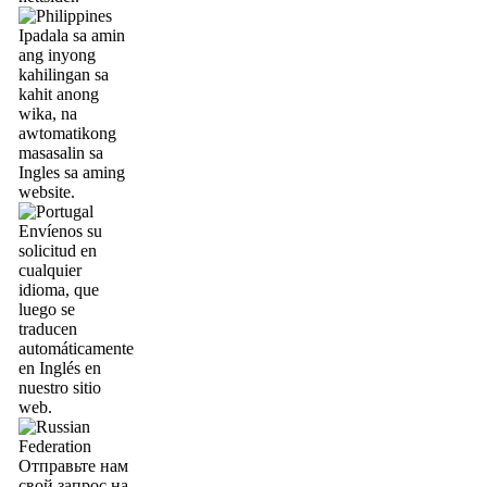
Ipadala sa amin
ang inyong
kahilingan sa
kahit anong
wika, na
awtomatikong
masasalin sa
Ingles sa aming
website.
Envíenos su
solicitud en
cualquier
idioma, que
luego se
traducen
automáticamente
en Inglés en
nuestro sitio
web.
Отправьте нам
свой запрос на