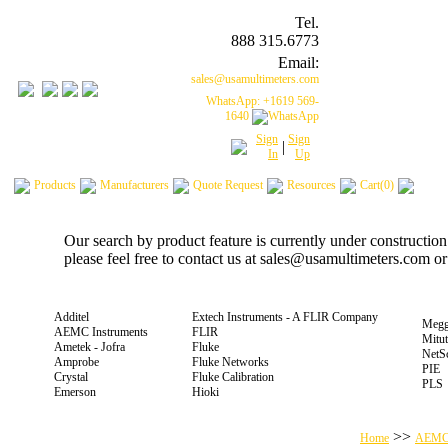
Tel.
888 315.6773
Email:
sales@usamultimeters.com
WhatsApp: +1619 569-
1640
Sign
Sign
|
In
Up
Products
Manufacturers
Quote Request
Resources
Cart(0)
Our search by product feature is currently under constructio
please feel free to contact us at sales@usamultimeters.com o
Additel
Extech Instruments - A FLIR Company
Megg
AEMC Instruments
FLIR
Mitu
Ametek - Jofra
Fluke
NetS
Amprobe
Fluke Networks
PIE
Crystal
Fluke Calibration
PLS
Emerson
Hioki
>>
Home
AEM