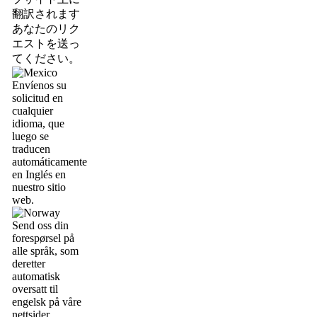
翻訳されます
あなたのリク
エストを送っ
てください。
Envíenos su
solicitud en
cualquier
idioma, que
luego se
traducen
automáticamente
en Inglés en
nuestro sitio
web.
Send oss din
forespørsel på
alle språk, som
deretter
automatisk
oversatt til
engelsk på våre
nettsider.