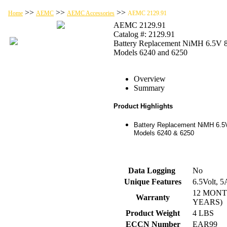
>>
>>
>>
Home
AEMC
AEMC Accessories
AEMC 2129.91
AEMC 2129.91
Catalog #: 2129.91
Battery Replacement NiMH 6.5V 
Models 6240 and 6250
Overview
Summary
Product Highlights
Battery Replacement NiMH 6.5
Models 6240 & 6250
Data Logging
No
Unique Features
6.5Volt, 
12 MONT
Warranty
YEARS)
Product Weight
4 LBS
ECCN Number
EAR99