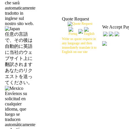
che sarà
automaticamente
tradotto in
inglese sul
Quote Request
nostro sito web.
We Accept Pa
任意の言語
Write us quote request in
で、その後は
any language and then
自動的に英語
immediately translate it to
に当社のウェ
English on our site
ブサイト上に
翻訳されます
あなたのリク
エストを送っ
てください。
Envíenos su
solicitud en
cualquier
idioma, que
luego se
traducen
automáticamente