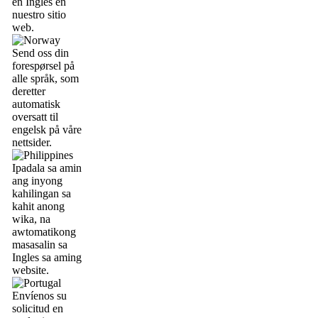
en Inglés en
nuestro sitio
web.
Send oss din
forespørsel på
alle språk, som
deretter
automatisk
oversatt til
engelsk på våre
nettsider.
Ipadala sa amin
ang inyong
kahilingan sa
kahit anong
wika, na
awtomatikong
masasalin sa
Ingles sa aming
website.
Envíenos su
solicitud en