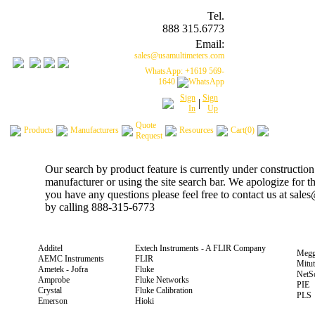
Tel.
888 315.6773
Email:
sales@usamultimeters.com
WhatsApp: +1619 569-
1640
Sign
Sign
|
In
Up
Quote
Products
Manufacturers
Resources
Cart(0)
Request
Our search by product feature is currently under construction
manufacturer or using the site search bar. We apologize for 
you have any questions please feel free to contact us at sal
by calling 888-315-6773
Additel
Extech Instruments - A FLIR Company
Megg
AEMC Instruments
FLIR
Mitu
Ametek - Jofra
Fluke
NetS
Amprobe
Fluke Networks
PIE
Crystal
Fluke Calibration
PLS
Emerson
Hioki