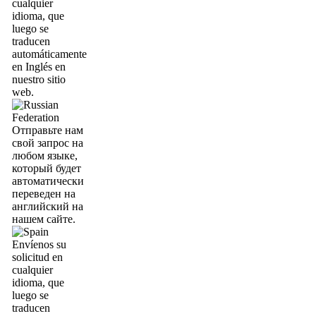
cualquier
idioma, que
luego se
traducen
automáticamente
en Inglés en
nuestro sitio
web.
Отправьте нам
свой запрос на
любом языке,
который будет
автоматически
переведен на
английский на
нашем сайте.
Envíenos su
solicitud en
cualquier
idioma, que
luego se
traducen