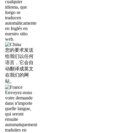
cualquier
idioma, que
luego se
traducen
automáticamente
en Inglés en
nuestro sitio
web.
您的要求发送
给我们以任何
语言，它会自
动翻译成英文
在我们的网
站。
Envoyez-nous
votre demande
dans n'importe
quelle langue,
qui seront
ensuite
automatiquement
traduites en