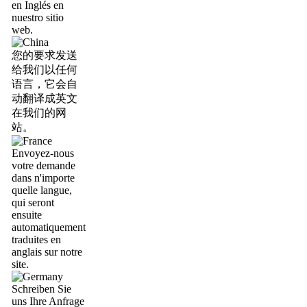
en Inglés en
nuestro sitio
web.
您的要求发送
给我们以任何
语言，它会自
动翻译成英文
在我们的网
站。
Envoyez-nous
votre demande
dans n'importe
quelle langue,
qui seront
ensuite
automatiquement
traduites en
anglais sur notre
site.
Schreiben Sie
uns Ihre Anfrage