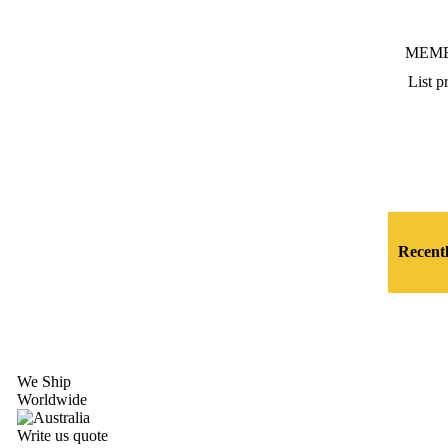
MEMB
List pr
Recent
We Ship
Worldwide
Write us quote