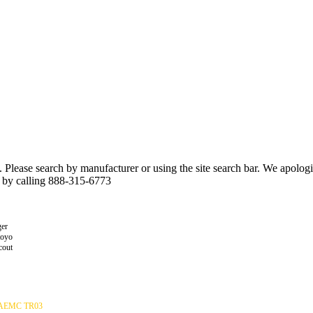
n. Please search by manufacturer or using the site search bar. We apolo
r by calling 888-315-6773
er
toyo
cout
AEMC TR03