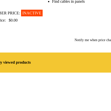
Find cables in panels
ER PRICE:
INACTIVE
ice:
$0.00
Notify me when price ch
ly viewed products