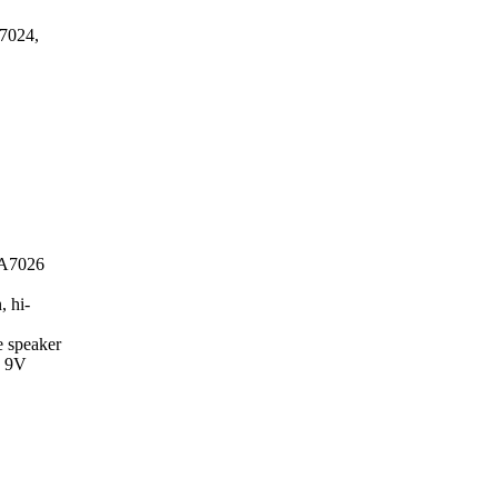
7024,
CA7026
, hi-
e speaker
d 9V