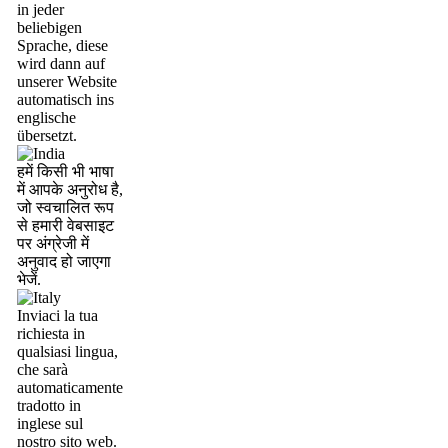
in jeder
beliebigen
Sprache, diese
wird dann auf
unserer Website
automatisch ins
englische
übersetzt.
हमें किसी भी भाषा
में आपके अनुरोध है,
जो स्वचालित रूप
से हमारी वेबसाइट
पर अंग्रेजी में
अनुवाद हो जाएगा
भेजें.
Inviaci la tua
richiesta in
qualsiasi lingua,
che sarà
automaticamente
tradotto in
inglese sul
nostro sito web.