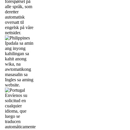
forespørsel på
alle språk, som
deretter
automatisk
oversatt til
engelsk på våre
nettsider.
Ipadala sa amin
ang inyong
kahilingan sa
kahit anong
wika, na
awtomatikong
masasalin sa
Ingles sa aming
website.
Envíenos su
solicitud en
cualquier
idioma, que
luego se
traducen
automáticamente