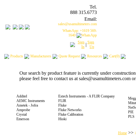
Tel.
888 315.6773
Email:
sales@usamultimeters.com
WhatsApp: +1619 569-
1640
Sign
Sign
|
In
Up
Products
Manufacturers
Quote Request
Resources
Cart(0)
Our search by product feature is currently under constructio
please feel free to contact us at sales@usamultimeters.com o
Additel
Extech Instruments - A FLIR Company
Megg
AEMC Instruments
FLIR
Mitu
Ametek - Jofra
Fluke
NetS
Amprobe
Fluke Networks
PIE
Crystal
Fluke Calibration
PLS
Emerson
Hioki
>>
Home