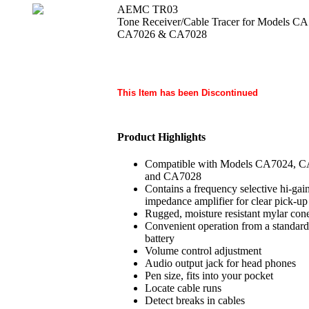
AEMC TR03
Tone Receiver/Cable Tracer for Models CA
CA7026 & CA7028
This Item has been Discontinued
Product Highlights
Compatible with Models CA7024, 
and CA7028
Contains a frequency selective hi-gain
impedance amplifier for clear pick-up
Rugged, moisture resistant mylar con
Convenient operation from a standar
battery
Volume control adjustment
Audio output jack for head phones
Pen size, fits into your pocket
Locate cable runs
Detect breaks in cables