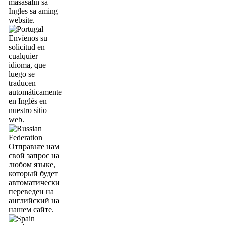
masasalin sa
Ingles sa aming
website.
Envíenos su
solicitud en
cualquier
idioma, que
luego se
traducen
automáticamente
en Inglés en
nuestro sitio
web.
Отправьте нам
свой запрос на
любом языке,
который будет
автоматически
переведен на
английский на
нашем сайте.