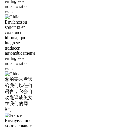
en Inglés en
nuestro sitio
web.
Envíenos su
solicitud en
cualquier
idioma, que
luego se
traducen
automáticamente
en Inglés en
nuestro sitio
web.
您的要求发送
给我们以任何
语言，它会自
动翻译成英文
在我们的网
站。
Envoyez-nous
votre demande