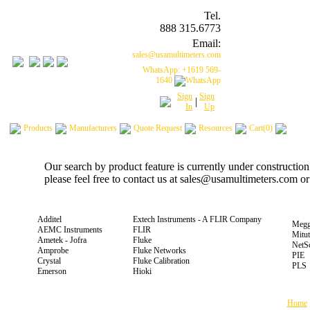
Tel.
888 315.6773
Email:
sales@usamultimeters.com
WhatsApp: +1619 569-
1640
Sign
Sign
|
In
Up
Products
Manufacturers
Quote Request
Resources
Cart(0)
Our search by product feature is currently under constructio
please feel free to contact us at sales@usamultimeters.com o
Additel
Extech Instruments - A FLIR Company
Megg
AEMC Instruments
FLIR
Mitu
Ametek - Jofra
Fluke
NetS
Amprobe
Fluke Networks
PIE
Crystal
Fluke Calibration
PLS
Emerson
Hioki
Home