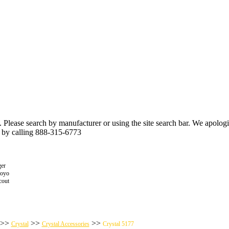
n. Please search by manufacturer or using the site search bar. We apolo
r by calling 888-315-6773
er
toyo
cout
>>
>>
>>
Crystal
Crystal Accessories
Crystal 5177