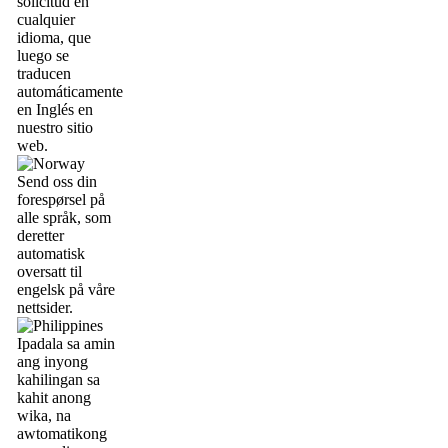
solicitud en
cualquier
idioma, que
luego se
traducen
automáticamente
en Inglés en
nuestro sitio
web.
Send oss din
forespørsel på
alle språk, som
deretter
automatisk
oversatt til
engelsk på våre
nettsider.
Ipadala sa amin
ang inyong
kahilingan sa
kahit anong
wika, na
awtomatikong