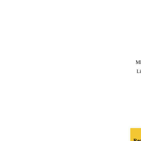
M
Li
Rec