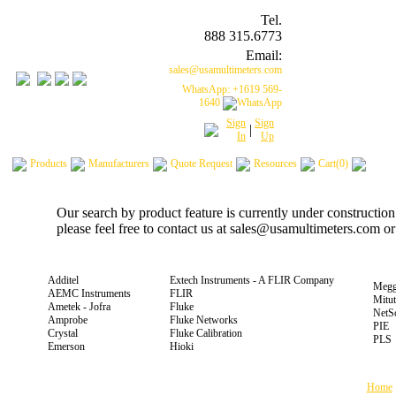
Tel.
888 315.6773
Email:
sales@usamultimeters.com
WhatsApp: +1619 569-
1640
Sign
Sign
|
In
Up
Products
Manufacturers
Quote Request
Resources
Cart(0)
Our search by product feature is currently under constructio
please feel free to contact us at sales@usamultimeters.com o
Additel
Extech Instruments - A FLIR Company
Megg
AEMC Instruments
FLIR
Mitu
Ametek - Jofra
Fluke
NetS
Amprobe
Fluke Networks
PIE
Crystal
Fluke Calibration
PLS
Emerson
Hioki
Home