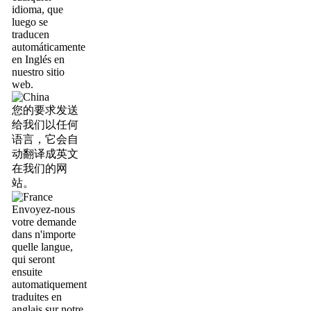
idioma, que
luego se
traducen
automáticamente
en Inglés en
nuestro sitio
web.
您的要求发送
给我们以任何
语言，它会自
动翻译成英文
在我们的网
站。
Envoyez-nous
votre demande
dans n'importe
quelle langue,
qui seront
ensuite
automatiquement
traduites en
anglais sur notre