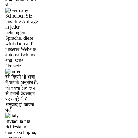
site.
Schreiben Sie
uns Ihre Anfrage
in jeder
beliebigen
Sprache, diese
wird dann auf
unserer Website
automatisch ins
englische
übersetzt.
हमें किसी भी भाषा
में आपके अनुरोध है,
जो स्वचालित रूप
से हमारी वेबसाइट
पर अंग्रेजी में
अनुवाद हो जाएगा
भेजें.
Inviaci la tua
richiesta in
qualsiasi lingua,
che sarà