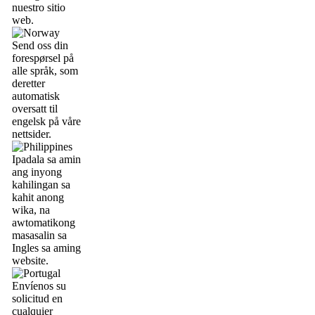
nuestro sitio
web.
Send oss din
forespørsel på
alle språk, som
deretter
automatisk
oversatt til
engelsk på våre
nettsider.
Ipadala sa amin
ang inyong
kahilingan sa
kahit anong
wika, na
awtomatikong
masasalin sa
Ingles sa aming
website.
Envíenos su
solicitud en
cualquier