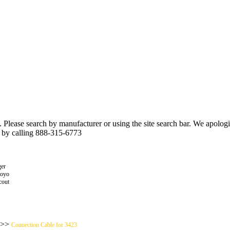
n. Please search by manufacturer or using the site search bar. We apolo
r by calling 888-315-6773
er
toyo
cout
>>
Connection Cable for 3423