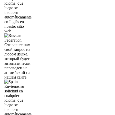
idioma, que
luego se
traducen
automáticamente
en Inglés en
nuestro sitio
web.
Отправьте нам
свой запрос на
любом языке,
который будет
автоматически
переведен на
английский на
нашем сайте.
Envíenos su
solicitud en
cualquier
idioma, que
luego se
traducen
automáticamente