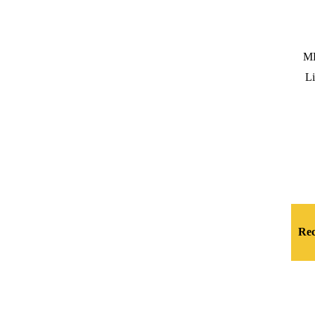
M
Li
Rec