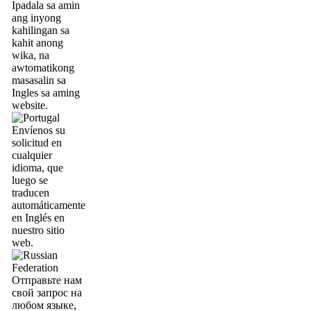
Ipadala sa amin
ang inyong
kahilingan sa
kahit anong
wika, na
awtomatikong
masasalin sa
Ingles sa aming
website.
Envíenos su
solicitud en
cualquier
idioma, que
luego se
traducen
automáticamente
en Inglés en
nuestro sitio
web.
Отправьте нам
свой запрос на
любом языке,