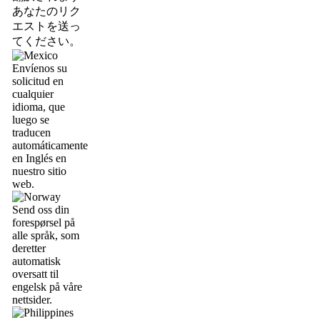
あなたのリク
エストを送っ
てください。
Envíenos su
solicitud en
cualquier
idioma, que
luego se
traducen
automáticamente
en Inglés en
nuestro sitio
web.
Send oss din
forespørsel på
alle språk, som
deretter
automatisk
oversatt til
engelsk på våre
nettsider.