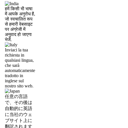
हमें किसी भी भाषा
में आपके अनुरोध है,
जो स्वचालित रूप
से हमारी वेबसाइट
पर अंग्रेजी में
अनुवाद हो जाएगा
भेजें.
Inviaci la tua
richiesta in
qualsiasi lingua,
che sarà
automaticamente
tradotto in
inglese sul
nostro sito web.
任意の言語
で、その後は
自動的に英語
に当社のウェ
ブサイト上に
翻訳されます