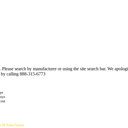
n. Please search by manufacturer or using the site search bar. We apolo
r by calling 888-315-6773
er
toyo
cout
5-20 Noise Sensor