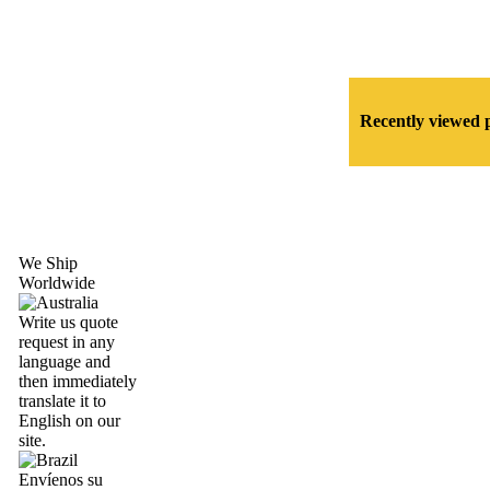
Recently viewed 
We Ship
Worldwide
Write us quote
request in any
language and
then immediately
translate it to
English on our
site.
Envíenos su