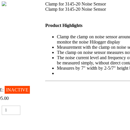
Clamp for 3145-20 Noise Sensor
Clamp for 3145-20 Noise Sensor
Product Highlights
Clamp the clamp on noise sensor around
monitor the noise Hilogger display
Measurement with the clamp on noise sen
The clamp on noise sensor measures noi
The noise current level and frequency of
be measured simply, without direct cont
Measures by 7" width by 2-5/7" height 
E:
INACTIVE
95.00