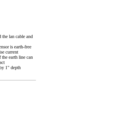
 the lan cable and
sor is earth-free
se current
 the earth line can
act
by 1" depth