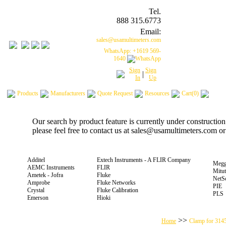
Tel.
888 315.6773
Email:
sales@usamultimeters.com
WhatsApp: +1619 569-
1640
Sign
Sign
|
In
Up
Products
Manufacturers
Quote Request
Resources
Cart(0)
Our search by product feature is currently under constructio
please feel free to contact us at sales@usamultimeters.com o
Additel
Extech Instruments - A FLIR Company
Megg
AEMC Instruments
FLIR
Mitu
Ametek - Jofra
Fluke
NetS
Amprobe
Fluke Networks
PIE
Crystal
Fluke Calibration
PLS
Emerson
Hioki
>>
Home
Clamp for 314