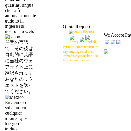
qualsiasi lingua,
che sarà
automaticamente
tradotto in
inglese sul
Quote Request
nostro sito web.
We Accept Pa
任意の言語
Write us quote request in
で、その後は
any language and then
自動的に英語
immediately translate it to
に当社のウェ
English on our site
ブサイト上に
翻訳されます
あなたのリク
エストを送っ
てください。
Envíenos su
solicitud en
cualquier
idioma, que
luego se
traducen