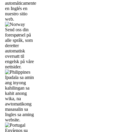
automáticamente
en Inglés en
nuestro sitio
web.
Send oss din
forespørsel på
alle språk, som
deretter
automatisk
oversatt til
engelsk på våre
nettsider.
Ipadala sa amin
ang inyong
kahilingan sa
kahit anong
wika, na
awtomatikong
masasalin sa
Ingles sa aming
website.
Envíenos su