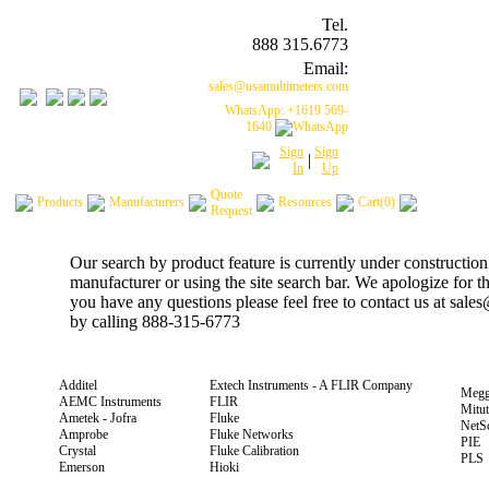
Tel.
888 315.6773
Email:
sales@usamultimeters.com
WhatsApp: +1619 569-
1640
Sign
Sign
|
In
Up
Quote
Products
Manufacturers
Resources
Cart(0)
Request
Our search by product feature is currently under construction
manufacturer or using the site search bar. We apologize for 
you have any questions please feel free to contact us at sal
by calling 888-315-6773
Additel
Extech Instruments - A FLIR Company
Megg
AEMC Instruments
FLIR
Mitu
Ametek - Jofra
Fluke
NetS
Amprobe
Fluke Networks
PIE
Crystal
Fluke Calibration
PLS
Emerson
Hioki