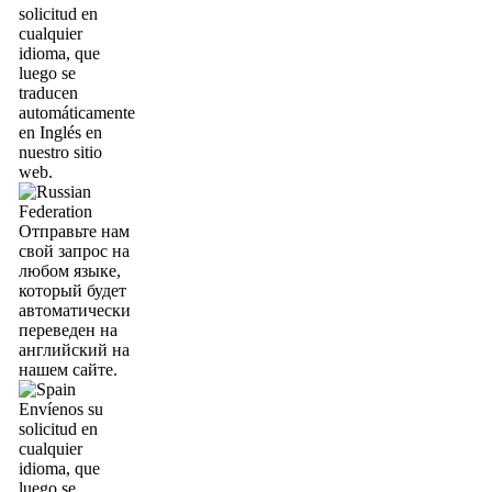
solicitud en
cualquier
idioma, que
luego se
traducen
automáticamente
en Inglés en
nuestro sitio
web.
Отправьте нам
свой запрос на
любом языке,
который будет
автоматически
переведен на
английский на
нашем сайте.
Envíenos su
solicitud en
cualquier
idioma, que
luego se