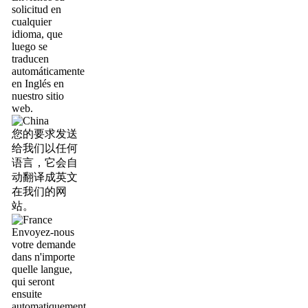
solicitud en
cualquier
idioma, que
luego se
traducen
automáticamente
en Inglés en
nuestro sitio
web.
您的要求发送
给我们以任何
语言，它会自
动翻译成英文
在我们的网
站。
Envoyez-nous
votre demande
dans n'importe
quelle langue,
qui seront
ensuite
automatiquement