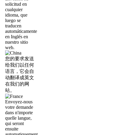
solicitud en
cualquier
idioma, que
luego se
traducen
automáticamente
en Inglés en
nuestro sitio
web.
您的要求发送
给我们以任何
语言，它会自
动翻译成英文
在我们的网
站。
Envoyez-nous
votre demande
dans n'importe
quelle langue,
qui seront
ensuite
automatiquement