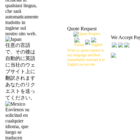
qualsiasi lingua,
che sarà
automaticamente
tradotto in
inglese sul
Quote Request
nostro sito web.
We Accept Pa
任意の言語
Write us quote request in
で、その後は
any language and then
自動的に英語
immediately translate it to
に当社のウェ
English on our site
ブサイト上に
翻訳されます
あなたのリク
エストを送っ
てください。
Envíenos su
solicitud en
cualquier
idioma, que
luego se
traducen