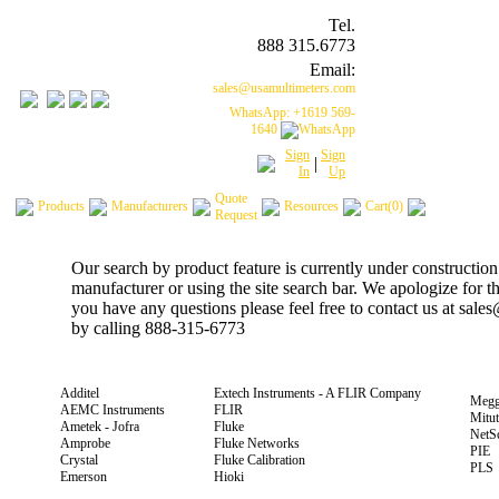
Tel.
888 315.6773
Email:
sales@usamultimeters.com
WhatsApp: +1619 569-
1640
Sign
Sign
|
In
Up
Quote
Products
Manufacturers
Resources
Cart(0)
Request
Our search by product feature is currently under construction
manufacturer or using the site search bar. We apologize for 
you have any questions please feel free to contact us at sal
by calling 888-315-6773
Additel
Extech Instruments - A FLIR Company
Megg
AEMC Instruments
FLIR
Mitu
Ametek - Jofra
Fluke
NetS
Amprobe
Fluke Networks
PIE
Crystal
Fluke Calibration
PLS
Emerson
Hioki