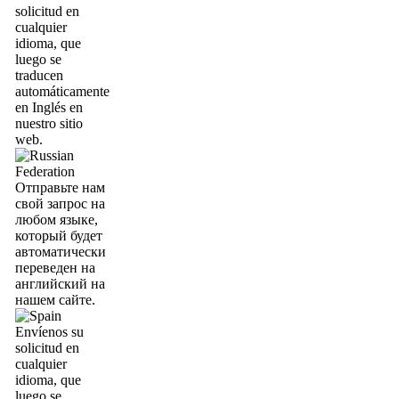
solicitud en
cualquier
idioma, que
luego se
traducen
automáticamente
en Inglés en
nuestro sitio
web.
Отправьте нам
свой запрос на
любом языке,
который будет
автоматически
переведен на
английский на
нашем сайте.
Envíenos su
solicitud en
cualquier
idioma, que
luego se