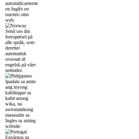
automáticamente
en Inglés en
nuestro sitio
web.
Send oss din
forespørsel på
alle språk, som
deretter
automatisk
oversatt til
engelsk på våre
nettsider.
Ipadala sa amin
ang inyong
kahilingan sa
kahit anong
wika, na
awtomatikong
masasalin sa
Ingles sa aming
website.
Envíenos su